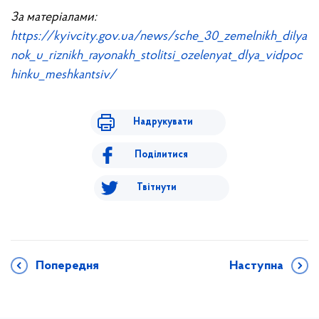
За матеріалами:
https://kyivcity.gov.ua/news/sche_30_zemelnikh_dilya
nok_u_riznikh_rayonakh_stolitsi_ozelenyat_dlya_vidpoc
hinku_meshkantsiv/
Надрукувати
Поділитися
Твітнути
Попередня
Наступна