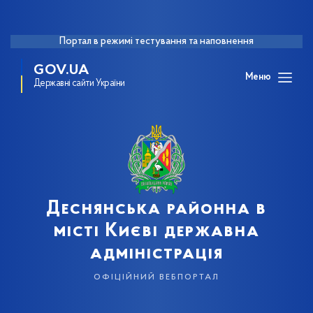
Портал в режимі тестування та наповнення
GOV.UA
Меню
Державні сайти України
Деснянська районна в
місті Києві державна
адміністрація
офіційний вебпортал