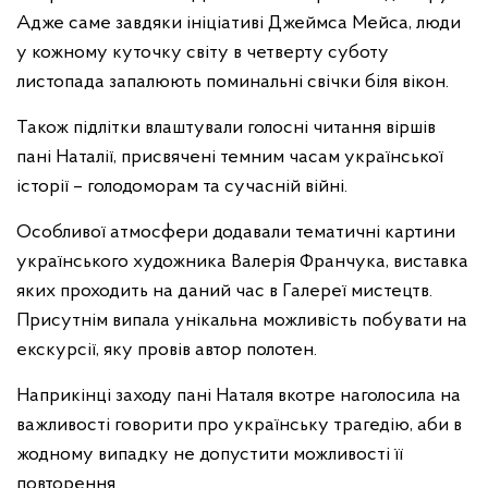
Адже саме завдяки ініціативі Джеймса Мейса, люди
у кожному куточку світу в четверту суботу
листопада запалюють поминальні свічки біля вікон.
Також підлітки влаштували голосні читання віршів
пані Наталії, присвячені темним часам української
історії – голодоморам та сучасній війні.
Особливої атмосфери додавали тематичні картини
українського художника Валерія Франчука, виставка
яких проходить на даний час в Галереї мистецтв.
Присутнім випала унікальна можливість побувати на
екскурсії, яку провів автор полотен.
Наприкінці заходу пані Наталя вкотре наголосила на
важливості говорити про українську трагедію, аби в
жодному випадку не допустити можливості її
повторення.