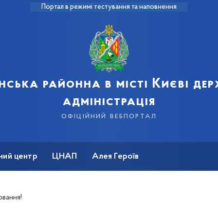
Портал в режимі тестування та наповнення
нська районна в місті Києві де
адміністрація
офіційний вебпортал
ний центр
ЦНАП
Алея Героїв
вання!