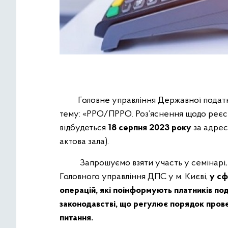
Головне управління Державної податково
тему: «РРО/ПРРО. Роз’яснення щодо реєстр
відбудеться
18 серпня 2023 року
за адресо
актова зала).
Запрошуємо взяти участь у семінарі, до
Головного управління ДПС у м. Києві,
у сф
операцій, які поінформують платників пода
законодавстві, що регулює порядок провед
питання.