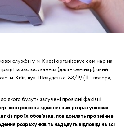
ї служби у м. Києві організовує семінар на
ації та застосування» (далі - семінар), який
ю: м. Київ, вул. Шолуденка, 33/19 (11 - поверх,
 якого будуть залучені провідні фахівці
ері контролю за здійсненням розрахункових
тків про їх обов’язки, повідомлять про зміни в
ення розрахунків та нададуть відповіді на всі