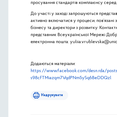
просування стандартів комплаєнсу серед 
До участі у заході запрошуються представ
активно включатися у процеси, пов’язані 
бізнесу та директори з розвитку. Контактн
представник Всеукраїнської Мережі Добр
електронна пошта:
yuliia.vrublevska@unic
Додаються матеріали:
https://www.facebook.com/desn.rda/po
s98cfTMiazqm7VqdPNm5ySq6BeDDQzl
Надрукувати