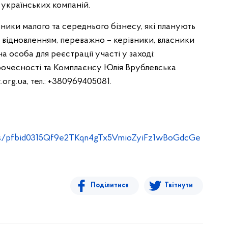
українських компаній.
ники малого та середнього бізнесу, які планують
з відновленням, переважно – керівники, власники
а особа для реєстрації участі у заході:
очесності та Комплаєнсу Юлія Врублевська
.org.ua
, тел.: +380969405081.
sts/pfbid0315Qf9e2TKqn4gTx5VmioZyiFz1wBoGdcGe
Поділитися
Твітнути