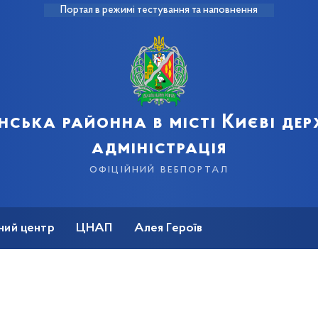
Портал в режимі тестування та наповнення
нська районна в місті Києві де
адміністрація
офіційний вебпортал
ний центр
ЦНАП
Алея Героїв