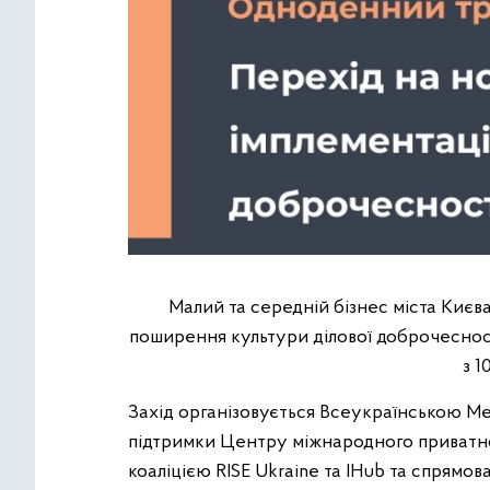
Малий та середній бізнес міста Киє
поширення культури ділової доброчесності
з 1
Захід організовується Всеукраїнською М
підтримки Центру міжнародного приватног
коаліцією RISE Ukraine та IHub та спрямо