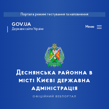
Портал в режимі тестування та наповнення
GOV.UA
Меню
Державні сайти України
Деснянська районна в
місті Києві державна
адміністрація
офіційний вебпортал