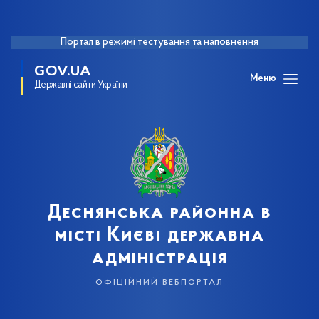
Портал в режимі тестування та наповнення
GOV.UA
Меню
Державні сайти України
Деснянська районна в
місті Києві державна
адміністрація
офіційний вебпортал