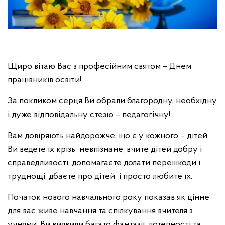
Щиро вітаю Вас з професійним святом – Днем
працівників освіти!
За покликом серця Ви обрали благородну, необхідну
і дуже відповідальну стезю – педагогічну!
Вам довіряють найдорожче, що є у кожного – дітей.
Ви ведете їх крізь невпізнане, вчите дітей добру і
справедливості, допомагаєте долати перешкоди і
труднощі, дбаєте про дітей і просто любите їх.
Початок нового навчального року показав як цінне
для вас живе навчання та спілкування вчителя з
учнями. Ви виявили багато фантазії, дотепності та