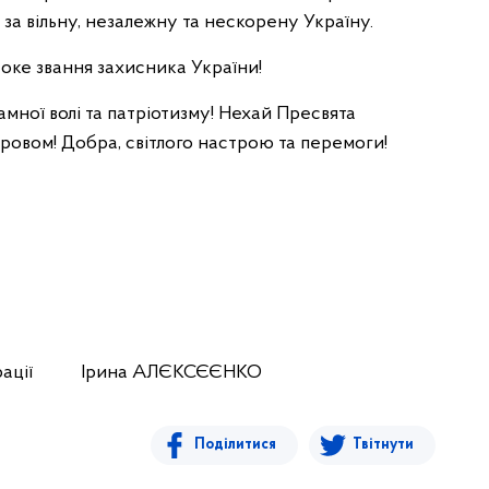
бі за вільну, незалежну та нескорену Україну.
исоке звання захисника України!
мної волі та патріотизму! Нехай Пресвята
ровом! Добра, світлого настрою та перемоги!
іністрації Ірина АЛЄКСЄЄНКО
Поділитися
Твітнути