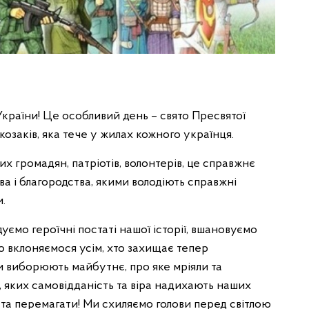
України! Це особливий день – свято Пресвятої
озаків, яка тече у жилах кожного українця.
их громадян, патріотів, волонтерів, це справжнє
ва і благородства, якими володіють справжні
.
дуємо героїчні постаті нашої історії, вшановуємо
ко вклоняємося усім, хто захищає тепер
и виборюють майбутнє, про яке мріяли та
ь, яких самовідданість та віра надихають наших
д та перемагати! Ми схиляємо голови перед світлою