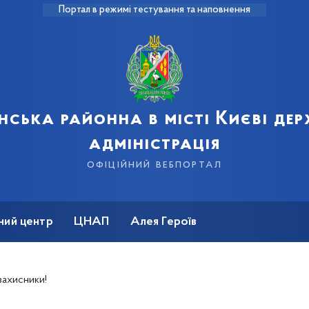
Портал в режимі тестування та наповнення
нська районна в місті Києві де
адміністрація
офіційний вебпортал
ний центр
ЦНАП
Алея Героїв
захисники!