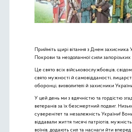
Прийміть щирі вітання з Днем захисника 
Покрови та нездоланної сили запорізьких к
Це свято всіх військовослужбовців, свідом
свято мужності й самовідданості, лицарст
оборонці, визволителі й захисники України
У цей день ми з вдячністю та гордістю зга
ветеранів за їх безсмертний подвиг. Низь
суверенітет та незалежність України! Вон
віддавали життя тисячі патріотів, мужніст
воїнів, додають сил та наснаги йти впере