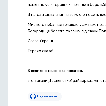
пам’яттю усіх героїв, які полягли в бороть
З нагоди свята вітання всім, хто носить в
Мирного неба над головою усім нам, незла
Богородиця береже Україну під своїм Пок
Слава Україні!
Героям слава!
З великою шаною та повагою,
в. о. голови Деснянської райдержадм
Надрукувати