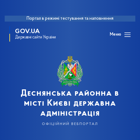
Портал в режимі тестування та наповнення
GOV.UA
Меню
Державні сайти України
Деснянська районна в
місті Києві державна
адміністрація
офіційний вебпортал