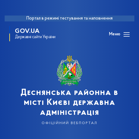
Портал в режимі тестування та наповнення
GOV.UA
Меню
Державні сайти України
Деснянська районна в
місті Києві державна
адміністрація
офіційний вебпортал