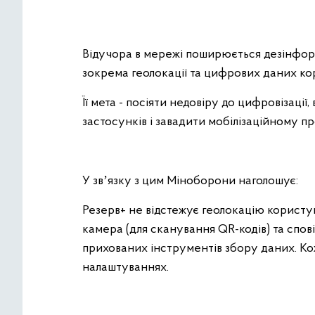
Відучора в мережі поширюється дезінформ
зокрема геолокації та цифрових даних ко
Її мета - посіяти недовіру до цифровізаці
застосунків і завадити мобілізаційному пр
У звʼязку з цим Міноборони наголошує:
Резерв+ не відстежує геолокацію користу
камера (для сканування QR-кодів) та спо
прихованих інструментів збору даних. К
налаштуваннях.