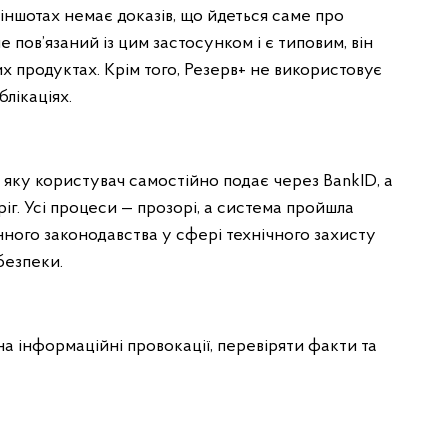
іншотах немає доказів, що йдеться саме про
 пов’язаний із цим застосунком і є типовим, він
х продуктах. Крім того, Резерв+ не використовує
блікаціях.
яку користувач самостійно подає через BankID, а
г. Усі процеси — прозорі, а система пройшла
нного законодавства у сфері технічного захисту
безпеки.
а інформаційні провокації, перевіряти факти та