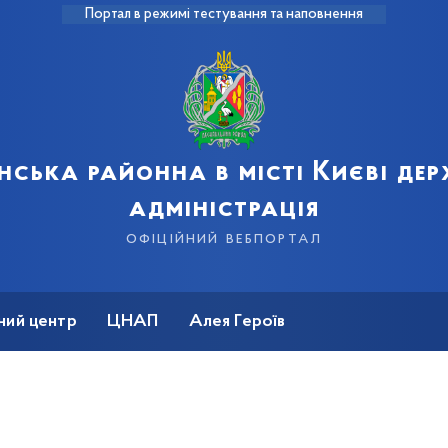
Портал в режимі тестування та наповнення
нська районна в місті Києві де
адміністрація
офіційний вебпортал
ний центр
ЦНАП
Алея Героїв