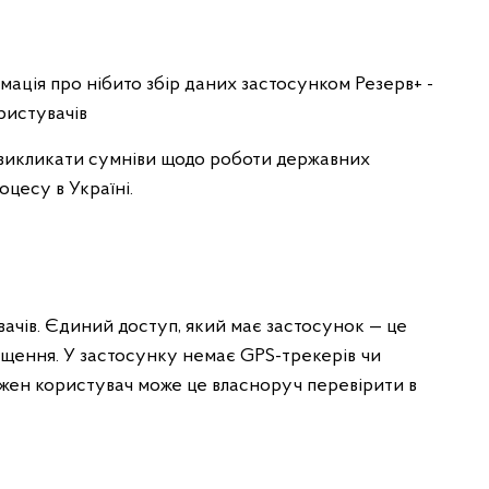
ація про нібито збір даних застосунком Резерв+ -
ристувачів
ї, викликати сумніви щодо роботи державних
оцесу в Україні.
вачів. Єдиний доступ, який має застосунок — це
віщення. У застосунку немає GPS-трекерів чи
ожен користувач може це власноруч перевірити в