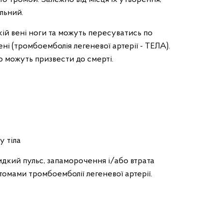
льний.
ій вені ноги та можуть пересуватись по
і (тромбоемболія легеневої артерії - ТЕЛА).
 можуть призвести до смерті.
у тіла
видкий пульс, запаморочення і/або втрата
омами тромбоемболії легеневої артерії.