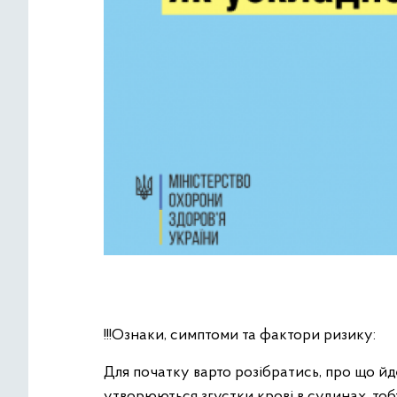
!!!Ознаки, симптоми та фактори ризику:
Для початку варто розібратись, про що йде
утворюються згустки крові в судинах, тоб