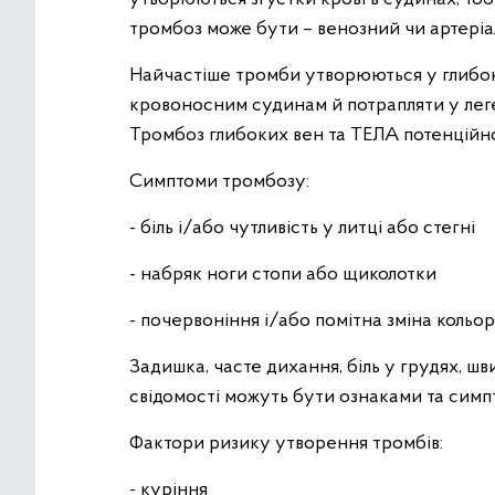
тромбоз може бути – венозний чи артеріа
Найчастіше тромби утворюються у глибок
кровоносним судинам й потрапляти у леген
Тромбоз глибоких вен та ТЕЛА потенційно
Симптоми тромбозу:
- біль і/або чутливість у литці або стегні
- набряк ноги стопи або щиколотки
- почервоніння і/або помітна зміна кольор
Задишка, часте дихання, біль у грудях, ш
свідомості можуть бути ознаками та симпт
Фактори ризику утворення тромбів:
- куріння