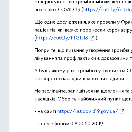
стверджують, що тромбоемболія легеневої
внаслідок COVID-19 (
https://cutt.ly/6TG1
Ще одне дослідження, яке провели у Франц
пацієнтів, які важко перенесли коронаві
(
https://cutt.ly/fTG1t18
).
Попри те, що питання утворення тромбів у
лікування та профілактики є доказовими та
У будь-якому разі, тромбоз у хворих на 
незворотні наслідки для життя людини.
Не зволікайте, запишіться на щеплення та 
наслідків. Оберіть найближчий пункт щепл
- на сайті
https://list.covid19.gov.ua/
- за телефоном 0 800 60 20 19