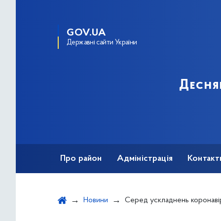
GOV.UA
Державні сайти України
Десня
Про район
Адміністрація
Контакт
Новини
Серед ускладнень коронавірусної хвороби COVID-19 досліджен