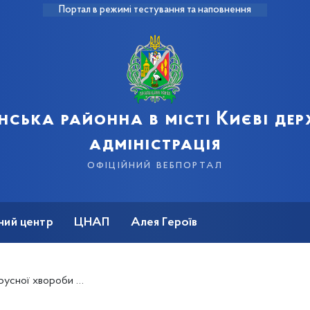
Портал в режимі тестування та наповнення
нська районна в місті Києві де
адміністрація
офіційний вебпортал
ний центр
ЦНАП
Алея Героїв
ня все частіше називають тромбоз.