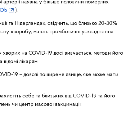
 артерії наявна у більше половини померлих
qOb
).
ії та Нідерландах, свідчить, що близько 20-30%
русну хворобу, мають тромботичні ускладнення
 хворих на COVID-19 досі вивчається, методи його
 відомі лікарям.
COVID-19 – доволі поширене явище, яке може мати
захистіть себе та близьких від COVID-19 та його
ень чи центр масової вакцинації: