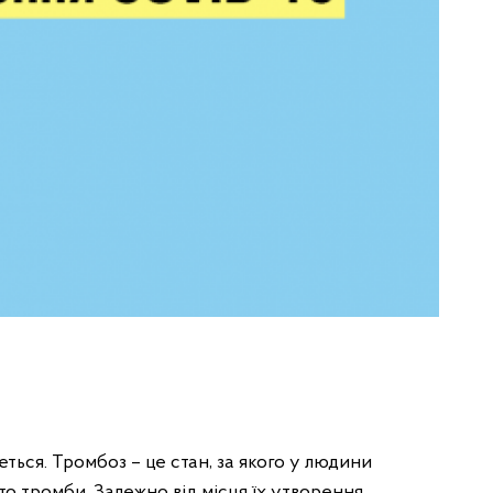
ться. Тромбоз – це стан, за якого у людини
то тромби. Залежно від місця їх утворення,