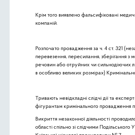
Крім того виявлено фальсифіковані медич
компаній.
Розпочато провадження за ч. 4 ст. 321 (н
перевезення, пересилання, зберігання з 
речовин або отруйних чи сильнодіючих л
в особливо великих розмірах) Кримінальн
Тривають невідкладні слідчі дії та експе
фігурантам кримінального провадження п
Викриття незаконної діяльності проводило
області спільно зі слідчими Подільського 