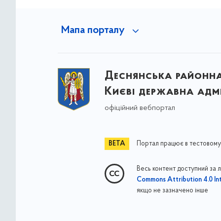
Мапа порталу
Деснянська районна 
Києві державна адмі
офіційний вебпортал
Портал працює в тестовому
Весь контент доступний за 
Commons Attribution 4.0 Int
якщо не зазначено інше