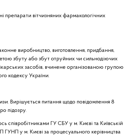
ні препарати вітчизняних фармакологічних
езаконне виробництво, виготовлення, придбання,
метою збуту або збут отруйних чи сильнодіючих
ікарських засобів, вчинене організованою групою
ого кодексу України.
ртизи. Вирішується питання щодо повідомлення 8
ро підозру.
сь співробітниками ГУ СБУ у м. Києві та Київській
УП ГУНП у м. Києві за процесуального керівництва