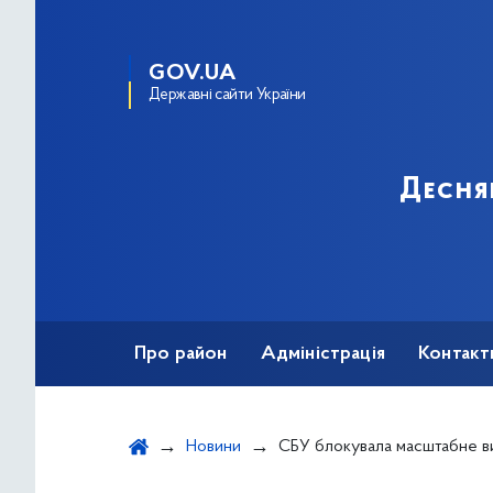
GOV.UA
Державні сайти України
Десня
Про район
Адміністрація
Контакт
Новини
СБУ блокувала масштабне виробництво та збут анаболі