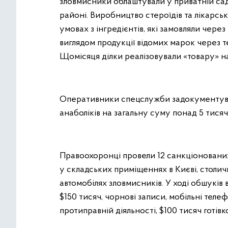
зловмисники облаштували у приватній сад
районі. Виробництво стероїдів та лікарсь
умовах з інгредієнтів, які замовляли через 
виглядом продукції відомих марок через 
Щомісяця ділки реалізовували «товару» н
Оперативники спецслужби задокументува
анаболіків на загальну суму понад 5 тися
Правоохоронці провели 12 санкціонованих
у складських приміщеннях в Києві, столичн
автомобілях зловмисників. У ході обшуків
$150 тисяч, чорнові записи, мобільні теле
протиправній діяльності, $100 тисяч готівк