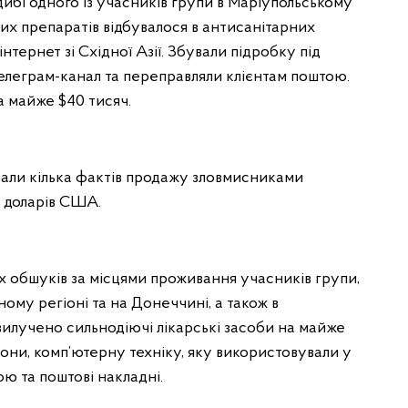
ибі одного із учасників групи в Маріупольському
ких препаратів відбувалося в антисанітарних
інтернет зі Східної Азії. Збували підробку під
телеграм-канал та переправляли клієнтам поштою.
а майже $40 тисяч.
ли кілька фактів продажу зловмисниками
ч доларів США.
 обшуків за місцями проживання учасників групи,
ому регіоні та на Донеччині, а також в
 вилучено сильнодіючі лікарські засоби на майже
фони, комп’ютерну техніку, яку використовували у
ою та поштові накладні.