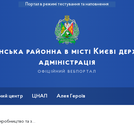
Портал в режимі тестування та наповнення
нська районна в місті Києві де
адміністрація
офіційний вебпортал
ний центр
ЦНАП
Алея Героїв
ків у різних регіонах України