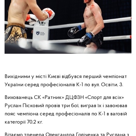
Вихідними у місті Києві відбувся перший чемпіонат
України серед професіоналів К-1 по вул. Освіти, 3.
Вихованець СК «Ратник» ДЦФЗН «Спорт для всіх»
Руслан Пісковий провів три бої, виграв їх і завоював
пояс чемпіона серед професіоналів по К-1 в ваговій
категорії 70,2 кг.
Вітаємо тренера Олександра Голіченка та Руслана з