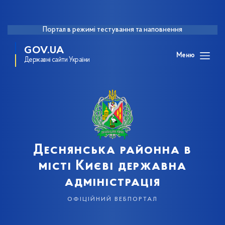
Портал в режимі тестування та наповнення
GOV.UA
Меню
Державні сайти України
Деснянська районна в
місті Києві державна
адміністрація
офіційний вебпортал