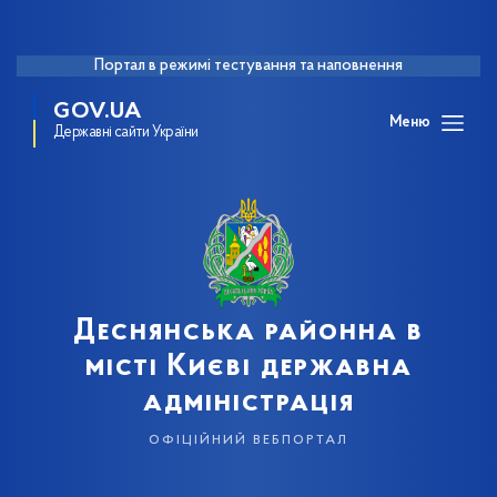
Портал в режимі тестування та наповнення
GOV.UA
Меню
Державні сайти України
Деснянська районна в
місті Києві державна
адміністрація
офіційний вебпортал