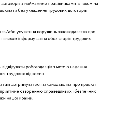
договорів з найманими працівниками, а також на
працювати без укладення трудових договорів.
я та/або усунення порушень законодавства про
 шляхом інформування обох сторін трудових
ь відвідувати роботодавців з метою надання
ня трудових відносин.
давців дотримуватися законодавства про працю і
 сприятиме створенню справедливих і безпечних
іки нашої країни.