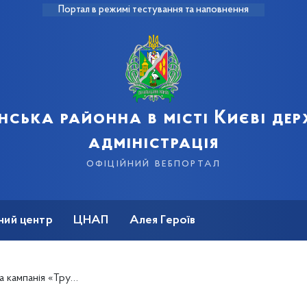
Портал в режимі тестування та наповнення
нська районна в місті Києві де
адміністрація
офіційний вебпортал
ний центр
ЦНАП
Алея Героїв
ій пасок безпеки у світі праці!»