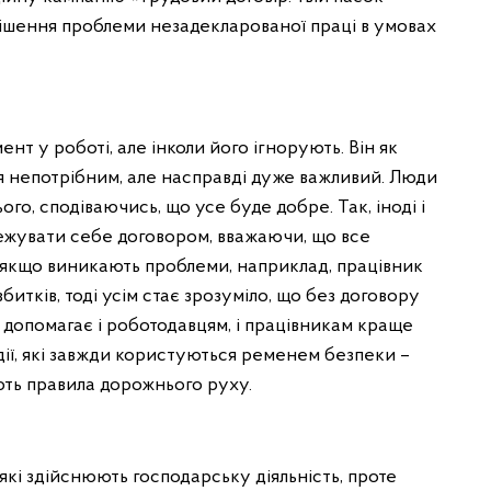
ирішення проблеми незадекларованої праці в умовах
т у роботі, але інколи його ігнорують. Він як
ся непотрібним, але насправді дуже важливий. Люди
го, сподіваючись, що усе буде добре. Так, іноді і
ежувати себе договором, вважаючи, що все
е якщо виникають проблеми, наприклад, працівник
итків, тоді усім стає зрозуміло, що без договору
 допомагає і роботодавцям, і працівникам краще
одії, які завжди користуються ременем безпеки –
ють правила дорожнього руху.
які здійснюють господарську діяльність, проте