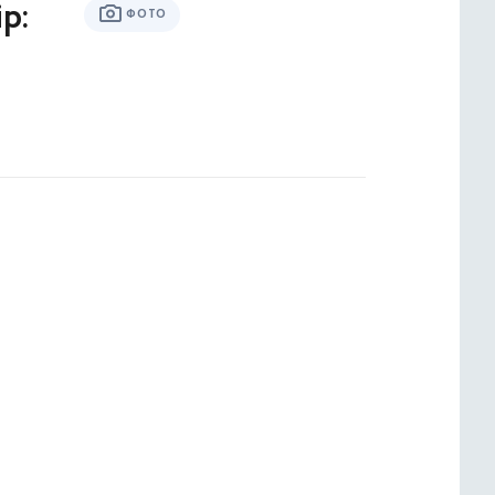
р:
ФОТО