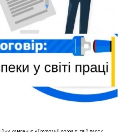
йну кампанію «Трудовий договір: твій пасок