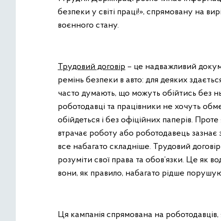
безпеки у світі праці!», спрямовану на в
воєнного стану.
Трудовий договір
– це надважливий докумен
ремінь безпеки в авто: для деяких здаєть
часто думають, що можуть обійтись без ньо
роботодавці та працівники не хочуть обм
обійдеться і без офіційних паперів. Прот
втрачає роботу або роботодавець зазнає зб
все набагато складніше. Трудовий договір
розуміти свої права та обов’язки. Це як в
вони, як правило, набагато рідше порушу
Ця кампанія спрямована на роботодавців, 