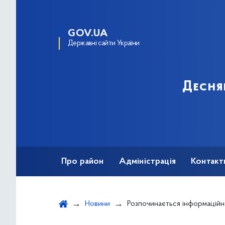
GOV.UA
Державні сайти України
Десня
Про район
Адміністрація
Контакт
Новини
Розпочинається інформаційна кампанія «Трудовий договір: тв