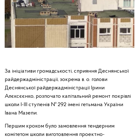
За ініціативи громадськості, сприяння Деснянської
райдержадміністрації, зокрема в. о. голови
Деснянської райдержадміністрації Ірини
Алєксєєнко, розпочато капітальний ремонт покрівлі
школи І-ІІІ ступенів № 292 імені гетьмана України
Івана Мазепи.
Першим кроком було замовлення тендерним
комітетом школи виготовлення проектно-