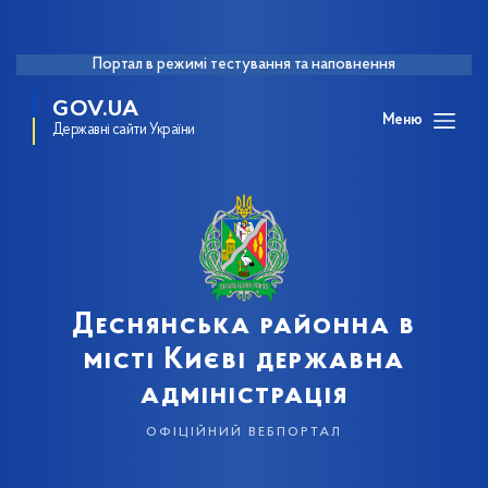
Портал в режимі тестування та наповнення
GOV.UA
Меню
Державні сайти України
Деснянська районна в
місті Києві державна
адміністрація
офіційний вебпортал