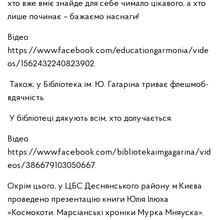
хто вже вміє знайде для себе чимало цікавого, а хто
лише починає – бажаємо наснаги!
Відео
https://www.facebook.com/educationgarmonia/vide
os/1562432240823902.
Також, у Бібліотека ім. Ю. Гагаріна триває флешмоб-
вдячність.
У бібліотеці дякують всім, хто долучається.
Відео
https://www.facebook.com/bibliotekaimgagarina/vid
eos/386679103050667.
Окрім цього, у ЦБС Деснянського району м.Києва
проведено презентацію книги Юлія Ілюха
«Космокоти. Марсіанські хроніки Мурка Мняуска».