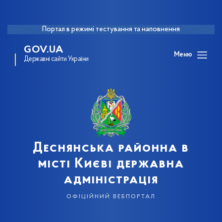
Портал в режимі тестування та наповнення
GOV.UA
Меню
Державні сайти України
Деснянська районна в
місті Києві державна
адміністрація
офіційний вебпортал