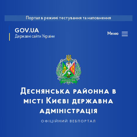
Портал в режимі тестування та наповнення
GOV.UA
Меню
Державні сайти України
Деснянська районна в
місті Києві державна
адміністрація
офіційний вебпортал