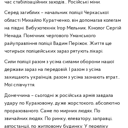
час стабілізаційних заходів... Російські міни.
Серед загиблих – начальник поліції Черкаської
області Михайло Куратченко, він допомагав колегам
на півдні. Вибухотехнік Ігор Мельник. Кінолог Сергій
Ненада. Помічник чергового Уманського
райуправління поліції Вадим Періжок. Життя ще
чотирьох поліцейських зараз рятують лікарі.
Сили поліції разом з усіма силами оборони нашої
держави зараз на передовій. І разом з усіма
захищають українців, разом з усіма зазнають втрат...
Мої співчуття.
Донеччина – сьогодні ж російська армія завдала
удару по Кураховому, дуже жорстокого, абсолютно
прорахованого. Саме по мирних людях. По
звичайних людях. По ринку, елеватору, заправці,
автостанції, по житловому будинку. У переліку