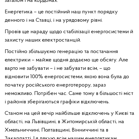
загалом і на кордонах.
Енергетика – це постійний наш пункт порядку
денного і на Ставці, і на урядовому рівні.
Провів ще нараду щодо стабілізації енергосистеми й
захисту наших електростанцій.
Постійно збільшуємо генерацію та постачання
електрики – майже щодня додаємо ще обсягу. Але
варто не забувати – і не забувати всім, – що
відновити 100% енергосистеми, якою вона була до
початку російського енерготерору, зараз
неможливо. Потрібен час. Саме тому в більшості міст
і районів зберігаються графіки відключень.
Станом на цей вечір найбільше відключень у Києві та
області, на Львівщині, в Житомирській області, на
Хмельниччині, Полтавщині, Вінниччині та в
Закарпатті. І я дякую всім нашим енергетикам,