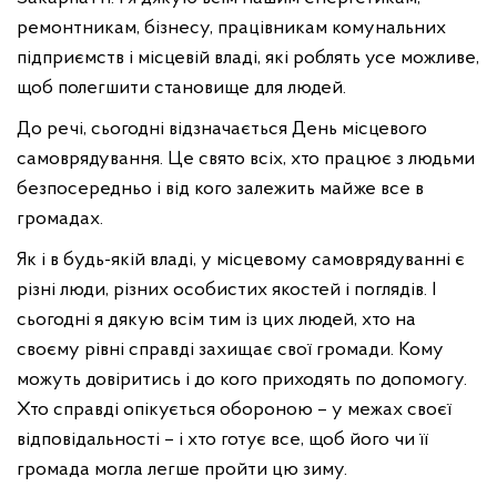
ремонтникам, бізнесу, працівникам комунальних
підприємств і місцевій владі, які роблять усе можливе,
щоб полегшити становище для людей.
До речі, сьогодні відзначається День місцевого
самоврядування. Це свято всіх, хто працює з людьми
безпосередньо і від кого залежить майже все в
громадах.
Як і в будь-якій владі, у місцевому самоврядуванні є
різні люди, різних особистих якостей і поглядів. І
сьогодні я дякую всім тим із цих людей, хто на
своєму рівні справді захищає свої громади. Кому
можуть довіритись і до кого приходять по допомогу.
Хто справді опікується обороною – у межах своєї
відповідальності – і хто готує все, щоб його чи її
громада могла легше пройти цю зиму.