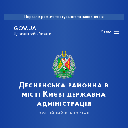
Портал в режимі тестування та наповнення
GOV.UA
Меню
Державні сайти України
Деснянська районна в
місті Києві державна
адміністрація
офіційний вебпортал