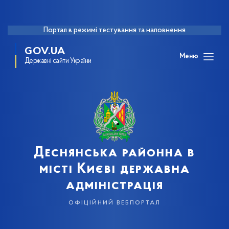
Портал в режимі тестування та наповнення
GOV.UA
Меню
Державні сайти України
Деснянська районна в
місті Києві державна
адміністрація
офіційний вебпортал