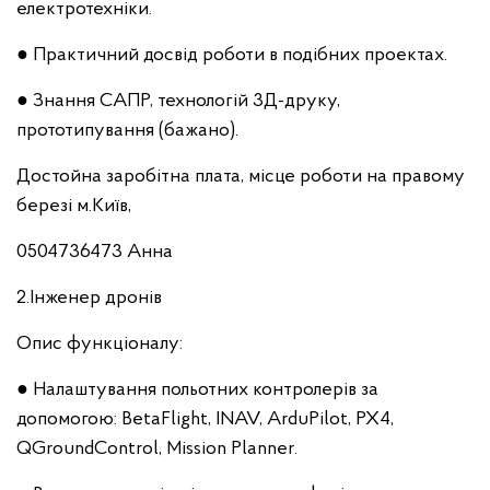
електротехніки.
● Практичний досвід роботи в подібних проектах.
● Знання САПР, технологій 3Д-друку,
прототипування (бажано).
Достойна заробітна плата, місце роботи на правому
березі м.Київ,
0504736473 Анна
2.Інженер дронів
Опис функціоналу:
● Налаштування польотних контролерів за
допомогою: BetaFlight, INAV, ArduPilot, PX4,
QGroundControl, Mission Planner.