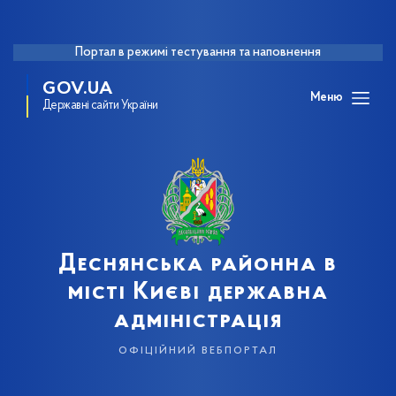
Портал в режимі тестування та наповнення
GOV.UA
Меню
Державні сайти України
Деснянська районна в
місті Києві державна
адміністрація
офіційний вебпортал