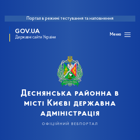
Портал в режимі тестування та наповнення
GOV.UA
Меню
Державні сайти України
Деснянська районна в
місті Києві державна
адміністрація
офіційний вебпортал