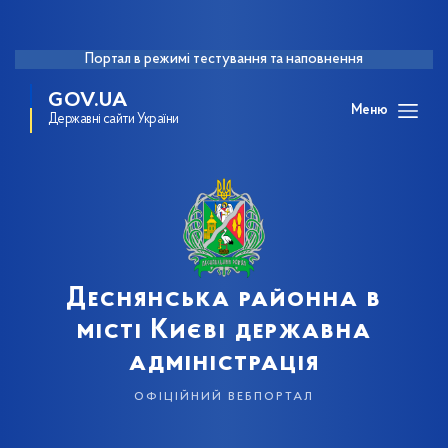
Портал в режимі тестування та наповнення
GOV.UA
Меню
Державні сайти України
Деснянська районна в
місті Києві державна
адміністрація
офіційний вебпортал