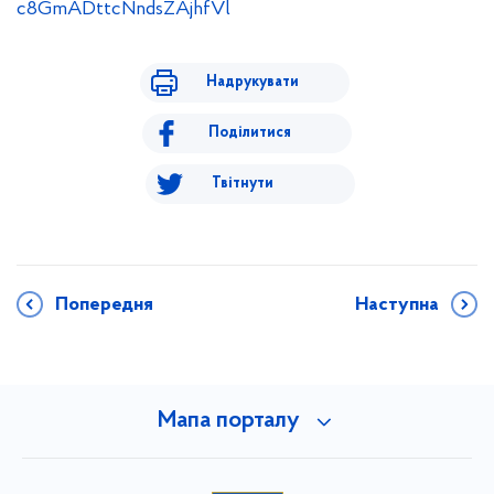
c8GmADttcNndsZAjhfVl
Надрукувати
Поділитися
Твітнути
Попередня
Наступна
Мапа порталу