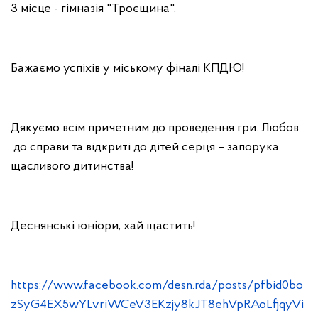
3 місце - гімназія "Троєщина".
Бажаємо успіхів у міському фіналі КПДЮ!
Дякуємо всім причетним до проведення гри. Любов
до справи та відкриті до дітей серця – запорука
щасливого дитинства!
Деснянські юніори, хай щастить!
https://www.facebook.com/desn.rda/posts/pfbid0bo
zSyG4EX5wYLvriWCeV3EKzjy8kJT8ehVpRAoLfjqyVi