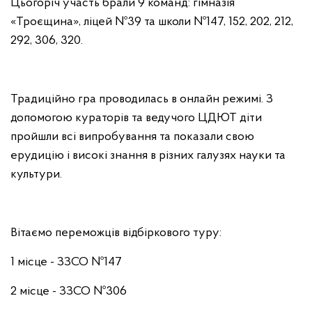
Цьогоріч участь брали 9 команд: гімназія
«Троєщина», ліцей №39 та школи №147, 152, 202, 212,
292, 306, 320.
Традиційно гра проводилась в онлайн режимі. З
допомогою кураторів та ведучого ЦДЮТ діти
пройшли всі випробування та показали свою
ерудицію і високі знання в різних галузях науки та
культури.
Вітаємо переможців відбіркового туру:
1 місце - ЗЗСО №147
2 місце - ЗЗСО №306