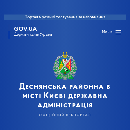
Портал в режимі тестування та наповнення
GOV.UA
Меню
Державні сайти України
Деснянська районна в
місті Києві державна
адміністрація
офіційний вебпортал