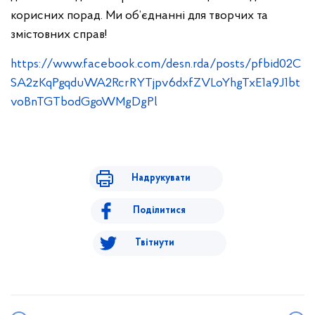
корисних порад. Ми об’єднанні для творчих та
змістовних справ!
https://www.facebook.com/desn.rda/posts/pfbid02C
SA2zKqPgqduWA2RcrRYTjpv6dxfZVLoYhgTxE1a9J1bt
voBnTGTbodGgoWMgDgPl
Надрукувати
Поділитися
Твітнути