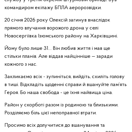
командиром екіпажу БПЛА аеророзвідки.
20 січня 2026 року Олексій загинув внаслідок
прямого влучання ворожого дрона у селі
Новосергіївка Ізюмського району на Харківщині.
Йому було лише 31… Він любив життя і мав ще
стільки планів. Але віддав найцінніше — заради
кожного з нас.
Закликаємо всіх - зупиніться, вийдіть, схиліть голову
в тиші. Відкладіть щоденні справи й вшануйте пам’ять
Героя. Бо наша свобода - це їхня найвища ціна.
Район у скорботі разом із родиною та близькими.
Розділяємо біль цієї непоправної втрати.
Просимо всіх долучитися до вшанування та