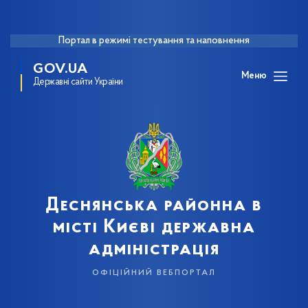
Портал в режимі тестування та наповнення
GOV.UA
Меню
Державні сайти України
Деснянська районна в
місті Києві державна
адміністрація
офіційний вебпортал