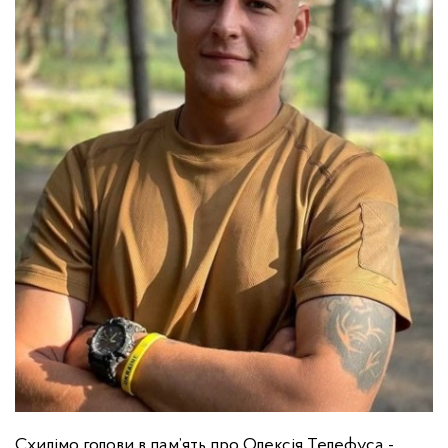
Схилімо голови в пам’ять про Олексія Телефуса -