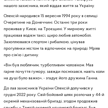
нашого захисника, який віддав життя за Україну.
Олексій народився 15 вересня 1994 року в селищі
Очеретине на Донеччині. Останні три роки
проживав у Києві, на Троєщині. У мирному житті
працював водієм таксі, щиро любив автомобілі.
Захоплювався спортом і рибалкою, цінував
прогулянки містом та відпочинок на природі. Мріяв
про сім’ю і дитину.
«Він був люблячим, турботливим чоловіком. Мав
гарне почуття гумору, завжди посміхався, навіть коли
на душі було важко», - згадує його дружина Ганна.
До лав захисників України Олексій долучився у
грудні 2022 року. Свій бойовий шлях розпочав у 44-й
окремій механізованій бригаді, згодом продовжив
службу у Третій окремій штурмовій бригаді. Був