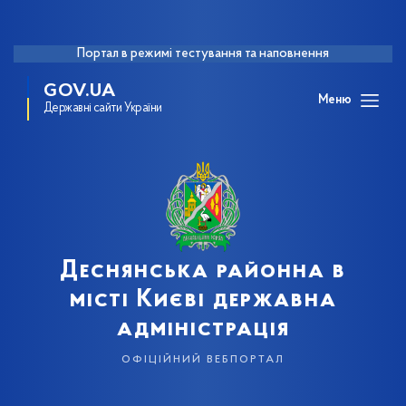
Портал в режимі тестування та наповнення
GOV.UA
Меню
Державні сайти України
Деснянська районна в
місті Києві державна
адміністрація
офіційний вебпортал