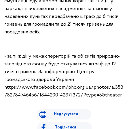
смугах відводу автомобільних доріг і залізниць, у
парках, інших зелених насадженнях та газонів у
населених пунктах передбачено штраф до 6 тисяч
гривень для громадян та до 21 тисяч гривень для
посадових осіб;
- за ті ж дії у межах територій та об'єктів природно-
заповідного фонду буде стягуватися штраф до 12
тисяч гривень. За інформацією: Центру
громадського здоров’я України
https://www.facebook.com/phc.org.ua/photos/a.353
782784746456/1844200142371372/?type=3&theater
Надрукувати
Поділитися