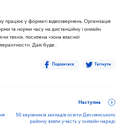
у працює у форматі відеозвернень. Організація
форми та норми часу на дистанційну і онлайн
ючи технік, посилена «зона власної
ерантності». Далі буде...
Поділитися
Твітнути
Наступна
ня
50 керівників закладів освіти Деснянського
району взяли участь у онлайн нараді