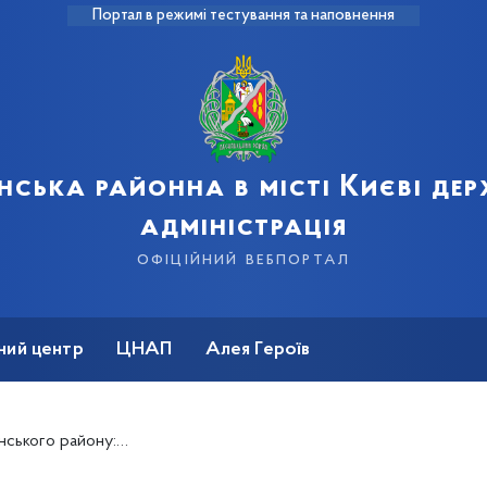
Портал в режимі тестування та наповнення
нська районна в місті Києві де
адміністрація
офіційний вебпортал
ний центр
ЦНАП
Алея Героїв
та у форматі відеозвернень