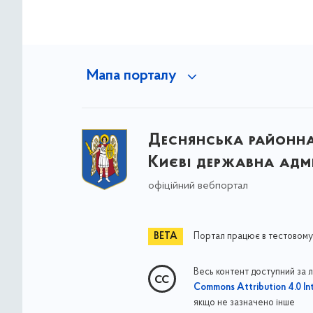
Мапа порталу
Деснянська районна 
Києві державна адмі
офіційний вебпортал
Портал працює в тестовому
Весь контент доступний за 
Commons Attribution 4.0 Int
якщо не зазначено інше