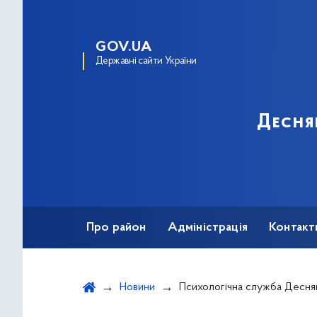
GOV.UA
Державні сайти України
Десня
Про район
Адміністрація
Контакт
Новини
Психологічна служба Деснянського району: робо