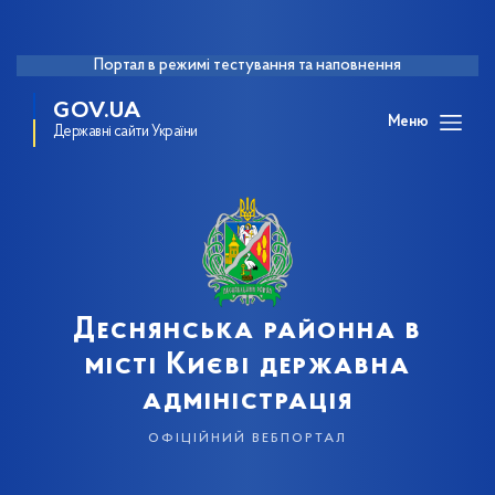
Портал в режимі тестування та наповнення
GOV.UA
Меню
Державні сайти України
Деснянська районна в
місті Києві державна
адміністрація
офіційний вебпортал