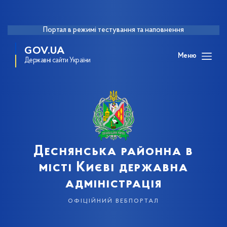
Портал в режимі тестування та наповнення
GOV.UA
Меню
Державні сайти України
Деснянська районна в
місті Києві державна
адміністрація
офіційний вебпортал