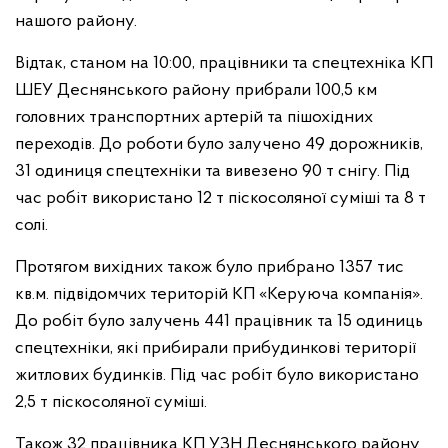
нашого району.
Відтак, станом на 10:00, працівники та спецтехніка КП
ШЕУ Деснянського району прибрали 100,5 км
головних транспортних артерій та пішохідних
переходів. До роботи було залучено 49 дорожників,
31 одиниця спецтехніки та вивезено 90 т снігу. Під
час робіт використано 12 т піскосоляної суміші та 8 т
солі.
Протягом вихідних також було прибрано 1357 тис
кв.м. підвідомчих територій КП «Керуюча компанія».
До робіт було залучень 441 працівник та 15 одиниць
спецтехніки, які прибирали прибудинкові території
житлових будинків. Під час робіт було використано
2,5 т піскосоляної суміші.
Також 32 працівника КП УЗН Деснянського району