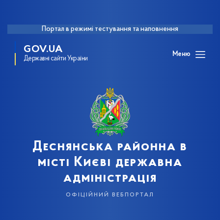
Портал в режимі тестування та наповнення
GOV.UA
Меню
Державні сайти України
Деснянська районна в
місті Києві державна
адміністрація
офіційний вебпортал