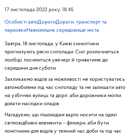
17 листопада 2022 року, 18:45
Особисті авто
Дороги
Дороги, транспорт та
парковки
Навколишнє середовище міста
Завтра, 18 листопада, у Києві синоптики
прогнозують рясні снігопади. Сніг розпочнеться
пообіді, посилиться увечері й триватиме до
середини дня суботи.
Закликаємо водіїв за можливості не користуватись
автомобілями під час снігопаду та не залишати авто
на узбіччях вулиць та доріг, аби дорожники могли
долати наслідки опадів.
Нагадуємо, що пішоходам варто носити на одязі
світловідбивні елементи – флікери, аби бути
помітними для водіїв у темний час доби та під час