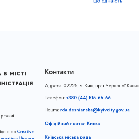
що єднають
Контакти
в місті
ністрація
Адреса:
02225, м. Київ, пр-т Червоної Калин
Телефон:
+380 (44) 515-66-66
Пошта:
rda.desnianska@kyivcity.gov.ua
 режимі
Офіційний портал Києва
ліцензією
Creative
Київська міська рада
,
ernational license