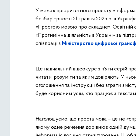
У межах пріоритетного проєкту «Інформац
безбар’єрності 21 травня 2025 р. в Укрінф
«Простою мовою про складне». Освітній
«Протимінна діяльність в Україні» за підт
співпраці з
Міністерство цифрової трансф
Це навчальний відеокурс з п’яти серій про
читати, розуміти та яким довіряють. У нь
оголошення та інструкції без втрати зміс
буде корисним усім, хто працює з текста
Наголошуємо, що проста мова – це не «сп
якому одне речення дорівнює одній думці, 
інформація логічно структурована. Щоб т