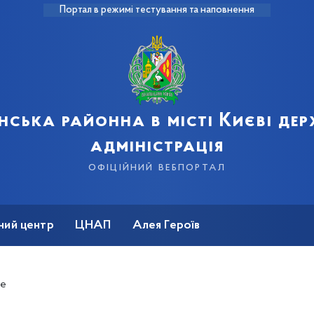
Портал в режимі тестування та наповнення
нська районна в місті Києві де
адміністрація
офіційний вебпортал
ний центр
ЦНАП
Алея Героїв
не