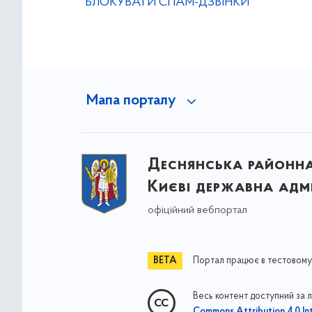
БЛОКУВАТИ СПАМ-ДЗВІНКИ
Мапа порталу
Деснянська районна 
Києві державна адмі
офіційний вебпортал
Портал працює в тестовому
Весь контент доступний за 
Commons Attribution 4.0 Int