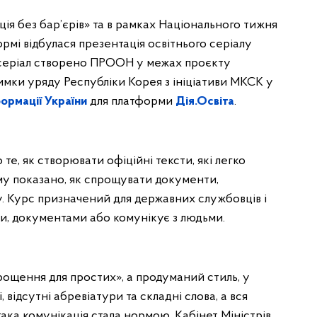
ія без бар’єрів» та в рамках Національного тижня
ормі відбулася презентація освітнього серіалу
 серіал створено ПРООН у межах проєкту
римки уряду Республіки Корея з ініціативи МКСК у
ормації України
для платформи
Дія.Освіта
.
 те, як створювати офіційні тексти, які легко
ому показано, як спрощувати документи,
ту. Курс призначений для державних службовців і
ми, документами або комунікує з людьми.
рощення для простих», а продуманий стиль, у
відсутні абревіатури та складні слова, а вся
ака комунікація стала нормою, Кабінет Міністрів