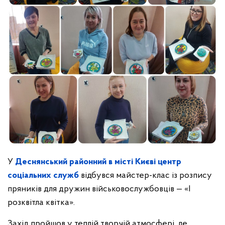
У
Деснянський районний в місті Києві центр
соціальних служб
відбувся майстер-клас із розпису
пряників для дружин військовослужбовців — «І
розквітла квітка».
Захід пройшов у теплій творчій атмосфері, де