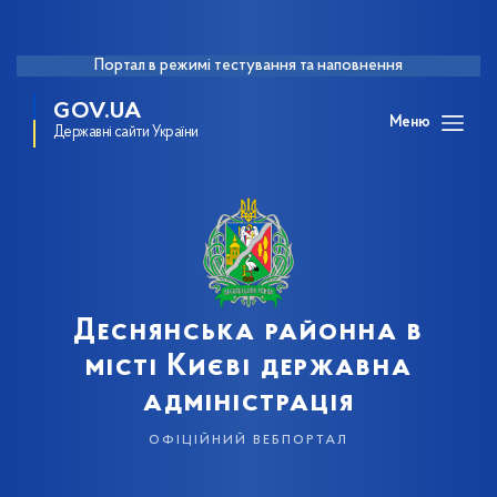
Портал в режимі тестування та наповнення
GOV.UA
Меню
Державні сайти України
Деснянська районна в
місті Києві державна
адміністрація
офіційний вебпортал