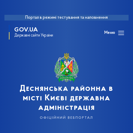
Портал в режимі тестування та наповнення
GOV.UA
Меню
Державні сайти України
Деснянська районна в
місті Києві державна
адміністрація
офіційний вебпортал