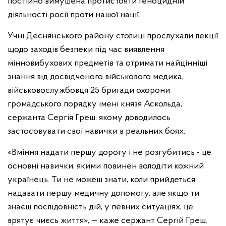
постійно вимушена протистояти геноцидній
діяльності росії проти нашої нації.
Учні Деснянського району столиці прослухали лекції
щодо заходів безпеки під час виявлення
мінновибухових предметів та отримати найцінніші
знання від досвідченого військового медика,
військовослужбовця 25 бригади охорони
громадського порядку імені князя Аскольда,
сержанта Сергія Греш, якому доводилось
застосовувати свої навички в реальних боях.
«Вміння надати першу дорогу і не розгубитись - це
основні навички, якими повинен володіти кожний
українець. Ти не можеш знати, коли прийдеться
надавати першу медичну допомогу, але якщо ти
знаєш послідовність дій, у певних ситуаціях, це
врятує чиєсь життя», — каже сержант Сергій Греш.