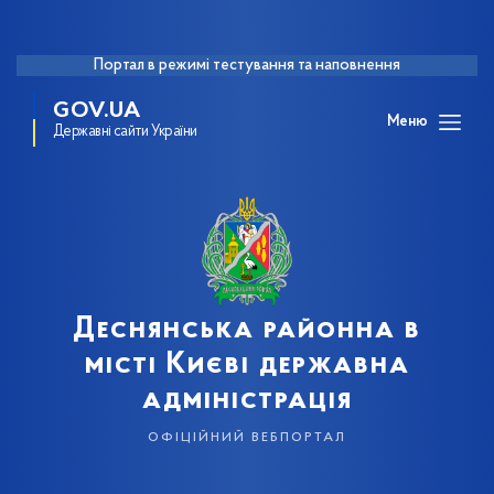
Портал в режимі тестування та наповнення
GOV.UA
Меню
Державні сайти України
Деснянська районна в
місті Києві державна
адміністрація
офіційний вебпортал