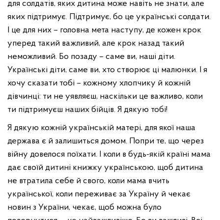
для солдатів, яких дитина може навіть не знати, але
яких підтримує. Підтримує, бо це українські солдати.
І це для них – головна мета наступу, де кожен крок
уперед такий важливий, але крок назад такий
неможливий. Бо позаду – саме ви, наші діти.
Українські діти, саме ви, хто створює ці малюнки. І я
хочу сказати тобі – кожному хлопчику й кожній
дівчинці: ти не уявляєш, наскільки це важливо, коли
ти підтримуєш наших бійців. Я дякую тобі!
Я дякую кожній українській матері, для якої наша
держава є й залишиться домом. Попри те, що через
війну довелося поїхати. І коли в будь-якій країні мама
дає своїй дитині книжку українською, щоб дитина
не втратила себе й свого, коли мама вчить
української, коли переживає за Україну й чекає
новин з України, чекає, щоб можна було