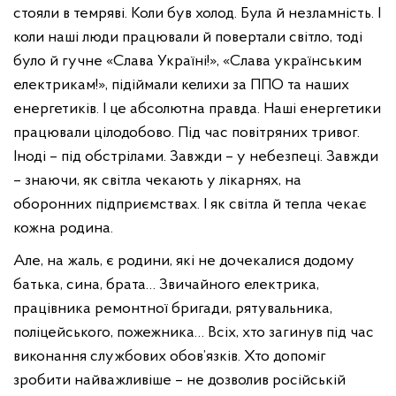
стояли в темряві. Коли був холод. Була й незламність. І
коли наші люди працювали й повертали світло, тоді
було й гучне «Слава Україні!», «Слава українським
електрикам!», підіймали келихи за ППО та наших
енергетиків. І це абсолютна правда. Наші енергетики
працювали цілодобово. Під час повітряних тривог.
Іноді – під обстрілами. Завжди – у небезпеці. Завжди
– знаючи, як світла чекають у лікарнях, на
оборонних підприємствах. І як світла й тепла чекає
кожна родина.
Але, на жаль, є родини, які не дочекалися додому
батька, сина, брата… Звичайного електрика,
працівника ремонтної бригади, рятувальника,
поліцейського, пожежника… Всіх, хто загинув під час
виконання службових обов’язків. Хто допоміг
зробити найважливіше – не дозволив російській