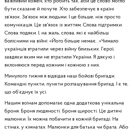
важливий кожен, хто робить так, аби це слово могло
бути сказане й почуте. Хто забезпечує в країні
зв’язок. Зв’язок між людьми. І це більше, ніж просто
комунікація. Це зв'язок із життям. Слова підтримки.
Слова подяки. І, на жаль, слова, які є найбільш
болісними на війні: «Його більше немає…»
Чимало
українців втратили через війну близьких. Герої,
завдяки яким ми не втратили України. Я дякую і
вклоняюся перед кожним і кожною з них.
Минулого тижня я відвідав наші бойові бригади.
Командні пункти, пункти розташування бригад. І є те,
що об’єднує їх усі.
Нашим воїнам допомагає одна додаткова унікальна
броня. Броня людяності. Броня щирості. Це дитячі
малюнки. Їх можна побачити в кожній бригаді. На
стінах, у кімнатах. Малюнки для батька чи брата. Або