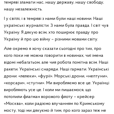
темряві зламати нас, нашу державу, нашу свободу,
нашу незалежність.
І у світлі, і в темряві з нами були наші новини. Наші
українські журналісти. З нами була правда. І світ чув
Україну. Я дякую всім, хто поширює правду про
Україну й про цю війну – різними мовами світу.
Але окремо я хочу сказати сьогодні про тих, про
кого поки не можна говорити в новинах, чиї імена
відомі небагатьом, але чия робота помітна всім. Наші
ракети. Українські снаряди. Наші гармати. Українські
дрони: «лелеки», «фурії». Морські дрони, «нептуни»,
«корсари», «стугни». Ми виробляємо все це. Українці
виробляють усе це. І коли ми пишаємося, що
потопили флагман ворожого флоту – крейсер
«Москва», коли радіємо влучанням по Кримському
мосту, тоді ми дякуємо й тим, про кого зараз теж не