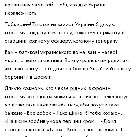
привітання саме тобі. Тобі, хто дає Україні
незалежність.
Тобі, воїне! Ти став на захист України. Я дякую
кожному солдату й матросу, кожному сержанту й
старшині, кожному офіцеру, кожному генералу.
Вам – батькові українського воїна, вам – матері
українського захисника. Всім українським родинам,
які виховали у своїх дітях любов до України й відвагу
боронити її щосили.
Дякую кожному, хто чекає рідних із фронту,
кожному, хто щодня молиться за них, хто телефонує
чи пише таке важливе «Як ти?», аби почути таке
бажане «Все добре!» Таке цінне «Я тебе кохаю»…
«Наш син зробив учора перший крок»… «Доця
сьогодні сказала: «Тато»… Кожне слово важливе. І