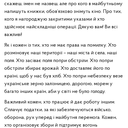
скажеш, імен не назвеш, але про кого в майбутньому
напишуть книжки, обов’язково знімуть кіно. Про тих,
кого я нагороджую закритими указами й хто
здійснює найскладніші операції. Дякую вам! Ви всі
важливі!
Як і кожен із тих, хто не має права на помилку. Хто
розміновує наші території – наші міста й села, наші
поля. Хто засіває поля попри обстріли. Хто попри
обстріли збирає врожай. Хто доставляє його по
країні, щоб у нас був хліб. Хто попри небезпеку везе
українське зерно залізницею, дорогою, морем у
багато інших країн, аби у світі не було голоду.
Важливий кожен, хто працює й дає роботу іншим.
Сплачує податки, за які забезпечуються військо,
оборона, рух уперед і майбутня перемога. Кожен,
хто організовує збори й підтримує вогонь