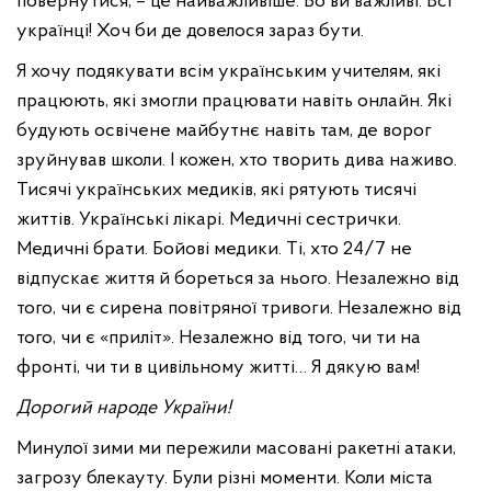
повернутися, – це найважливіше. Бо ви важливі. Всі
українці! Хоч би де довелося зараз бути.
Я хочу подякувати всім українським учителям, які
працюють, які змогли працювати навіть онлайн. Які
будують освічене майбутнє навіть там, де ворог
зруйнував школи. І кожен, хто творить дива наживо.
Тисячі українських медиків, які рятують тисячі
життів. Українські лікарі. Медичні сестрички.
Медичні брати. Бойові медики. Ті, хто 24/7 не
відпускає життя й бореться за нього. Незалежно від
того, чи є сирена повітряної тривоги. Незалежно від
того, чи є «приліт». Незалежно від того, чи ти на
фронті, чи ти в цивільному житті… Я дякую вам!
Дорогий народе України!
Минулої зими ми пережили масовані ракетні атаки,
загрозу блекауту. Були різні моменти. Коли міста