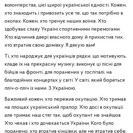
волонтерства, цієї щирої української єдності. Кожен,
хто знаходить і привозить усе те, що так потрібно в
окопах. Кожен, хто тренує наших воїнів. Хто
здобуває славу Україні спортивними перемогами.
Хто відчинив двері власного дому й прихистив тих,
хто втратив свою домівку. Я дякую вам!
Ті, хто народжує для українців рядки, що мотивують,
кладе їх на прекрасну музику, виконує ці пісні для
бійців на фронті, для поранених у госпіталі, на
благодійних концертах у світі. У світі, який бореться
пліч-о-пліч із нами. З Україною.
Важливий кожен, хто пережив окупацію. Хто тримав
на площах український прапор. Хто досі в окупації,
але тримає наш стяг так, щоб окупант не знайшов.
Хто чекав і хто дочекається України. Кого було
поранено, хто втратив кінцівки, але не втратив себе.