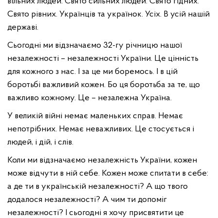
вільних людей. Свято сильних людей. Свято гідних.
Свято рівних. Українців та українок. Усіх. В усій нашій
державі.
Сьогодні ми відзначаємо 32-гу річницю нашої
незалежності – незалежності України. Це цінність
для кожного з нас. І за це ми боремось. І в цій
боротьбі важливий кожен. Бо ця боротьба за те, що
важливо кожному. Це – незалежна Україна.
У великій війні немає маленьких справ. Немає
непотрібних. Немає неважливих. Це стосується і
людей, і дій, і слів.
Коли ми відзначаємо незалежність України, кожен
може відчути в ній себе. Кожен може спитати в себе:
а де ти в українській незалежності? А що твого
додалося незалежності? А чим ти допоміг
незалежності? І сьогодні я хочу присвятити це