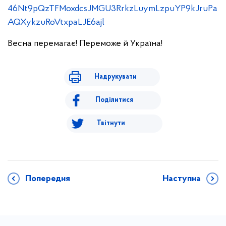
46Nt9pQzTFMoxdcsJMGU3RrkzLuymLzpuYP9kJruPa
AQXykzuRoVtxpaLJE6ajl
Весна перемагає! Переможе й Україна!
Надрукувати
Поділитися
Твітнути
Попередня
Наступна