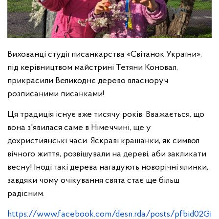
Вихованці студії писанкарства «Світанок України»,
під керівництвом майстрині Тетяни Коновал,
прикрасили Великоднє дерево власноруч
розписаними писанками!
Ця традиція існує вже тисячу років. Вважається, що
вона з'явилася саме в Німеччині, ще у
дохристиянські часи. Яскраві крашанки, як символ
вічного життя, розвішували на дереві, аби закликати
весну! Іноді такі дерева нагадують новорічні ялинки,
завдяки чому очікування свята стає ще більш
радісним.
https://www.facebook.com/desn.rda/posts/pfbid02Gi