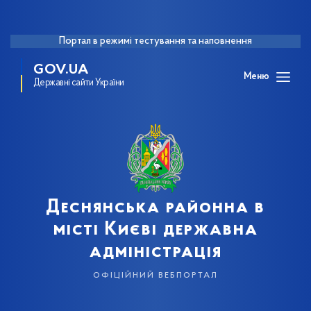
Портал в режимі тестування та наповнення
GOV.UA
Меню
Державні сайти України
Деснянська районна в
місті Києві державна
адміністрація
офіційний вебпортал