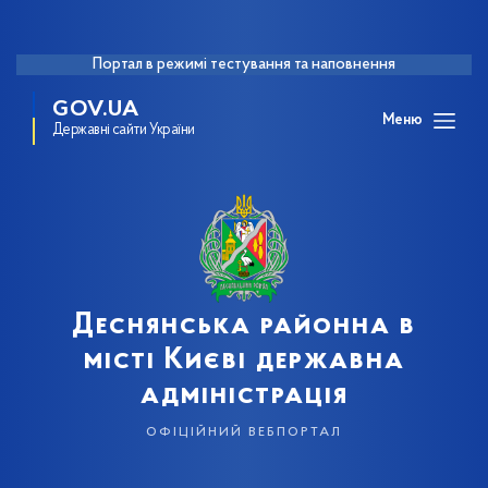
Портал в режимі тестування та наповнення
GOV.UA
Меню
Державні сайти України
Деснянська районна в
місті Києві державна
адміністрація
офіційний вебпортал