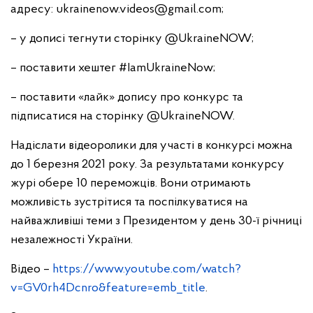
адресу:
ukrainenow.videos@gmail.com
;
– у дописі тегнути сторінку @UkraineNOW;
– поставити хештег #IamUkraineNow;
– поставити «лайк» допису про конкурс та
підписатися на сторінку @UkraineNOW.
Надіслати відеоролики для участі в конкурсі можна
до 1 березня 2021 року. За результатами конкурсу
журі обере 10 переможців. Вони отримають
можливість зустрітися та поспілкуватися на
найважливіші теми з Президентом у день 30-ї річниці
незалежності України.
Відео –
https://www.youtube.com/watch?
v=GV0rh4Dcnro&feature=emb_title
.