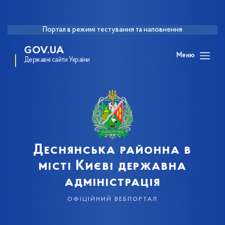
Портал в режимі тестування та наповнення
GOV.UA
Меню
Державні сайти України
Деснянська районна в
місті Києві державна
адміністрація
офіційний вебпортал