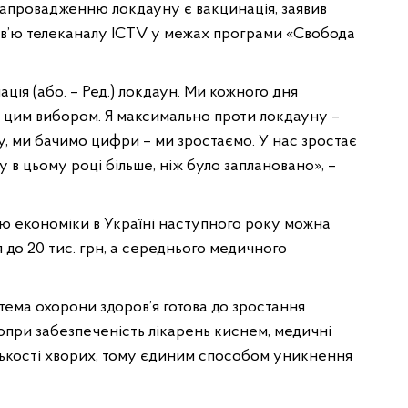
апровадженню локдауну є вакцинація, заявив
в’ю телеканалу ICTV у межах програми «Свобода
ція (або. – Ред.) локдаун. Ми кожного дня
 цим вибором. Я максимально проти локдауну –
, ми бачимо цифри – ми зростаємо. У нас зростає
в цьому році більше, ніж було заплановано», –
ю економіки в Україні наступного року можна
я до 20 тис. грн, а середнього медичного
ема охорони здоров’я готова до зростання
опри забезпеченість лікарень киснем, медичні
лькості хворих, тому єдиним способом уникнення