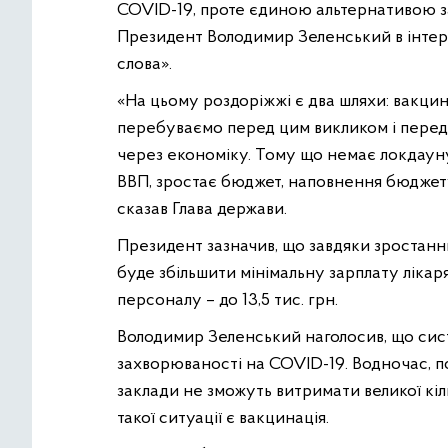
COVID-19, проте єдиною альтернативою з
Президент Володимир Зеленський в інтер
слова».
«На цьому роздоріжжі є два шляхи: вакцина
перебуваємо перед цим викликом і перед
через економіку. Тому що немає локдауну
ВВП, зростає бюджет, наповнення бюджету 
сказав Глава держави.
Президент зазначив, що завдяки зростанн
буде збільшити мінімальну зарплату лікар
персоналу – до 13,5 тис. грн.
Володимир Зеленський наголосив, що сист
захворюваності на COVID-19. Водночас, п
заклади не зможуть витримати великої кі
такої ситуації є вакцинація.