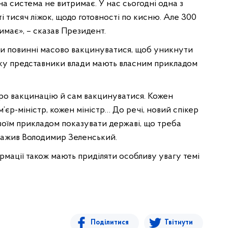
на система не витримає. У нас сьогодні одна з
і тисяч ліжок, щодо готовності по кисню. Але 300
римає», – сказав Президент.
ни повинні масово вакцинуватися, щоб уникнути
боку представники влади мають власним прикладом
ро вакцинацію й сам вакцинуватися. Кожен
єр-міністр, кожен міністр… До речі, новий спікер
своїм прикладом показувати державі, що треба
уважив Володимир Зеленський.
рмації також мають приділяти особливу увагу темі
Поділитися
Твітнути