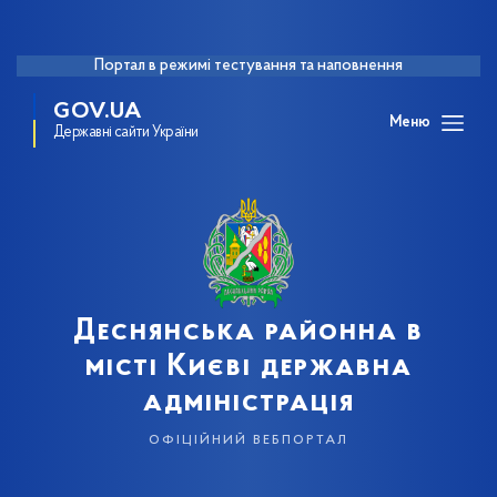
Портал в режимі тестування та наповнення
GOV.UA
Меню
Державні сайти України
Деснянська районна в
місті Києві державна
адміністрація
офіційний вебпортал