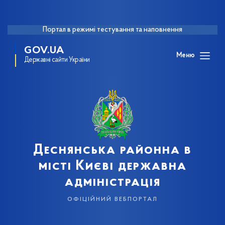
Портал в режимі тестування та наповнення
GOV.UA
Меню
Державні сайти України
Деснянська районна в
місті Києві державна
адміністрація
офіційний вебпортал