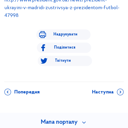
http://www.president.gov.ua/news/prezident-
ukrayini-v-madridi-zustrivsya-z-prezidentom-futbol-
47998
Надрукувати
Поділитися
Твітнути
Попередня
Наступна
Мапа порталу