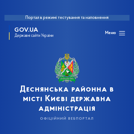
Портал в режимі тестування та наповнення
GOV.UA
Меню
Державні сайти України
Деснянська районна в
місті Києві державна
адміністрація
офіційний вебпортал