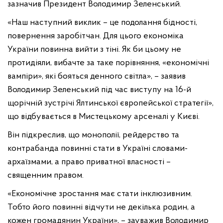
зазначив Президент Володимир Зеленський.
«Наш наступний виклик – це подолання бідності,
повернення заробітчан. Для цього економіка
України повинна вийти з тіні. Як би цьому не
протидіяли, вибачте за таке порівняння, «економічні
вампіри», які бояться денного світла», – заявив
Володимир Зеленський під час виступу на 16-й
щорічній зустрічі Ялтинської європейської стратегії»,
що відбувається в Мистецькому арсеналі у Києві.
Він підкреслив, що монополії, рейдерство та
контрабанда повинні стати в Україні словами-
архаїзмами, а право приватної власності –
священним правом.
«Економічне зростання має стати інклюзивним.
Тобто його повинні відчути не декілька родин, а
кожен громадянин України», – зауважив Володимир