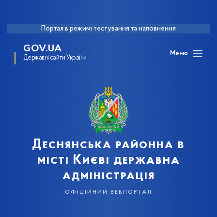
Портал в режимі тестування та наповнення
GOV.UA
Меню
Державні сайти України
Деснянська районна в
місті Києві державна
адміністрація
офіційний вебпортал