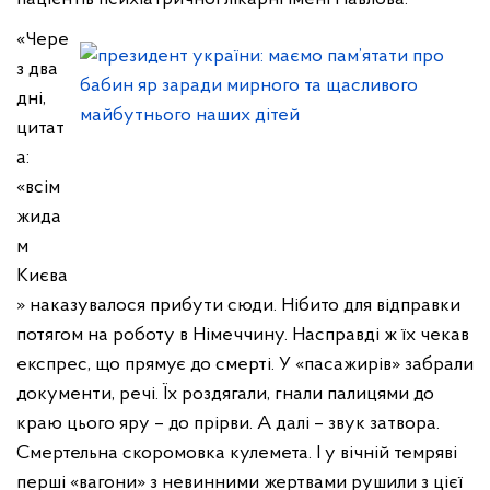
«Чере
з два
дні,
цитат
а:
«всім
жида
м
Києва
» наказувалося прибути сюди. Нібито для відправки
потягом на роботу в Німеччину. Насправді ж їх чекав
експрес, що прямує до смерті. У «пасажирів» забрали
документи, речі. Їх роздягали, гнали палицями до
краю цього яру – до прірви. А далі – звук затвора.
Смертельна скоромовка кулемета. І у вічній темряві
перші «вагони» з невинними жертвами рушили з цієї