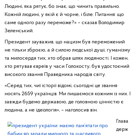
Людині, яка рятує, бо знає, що чинить правильно.
Кожній людині, у якій є й чорне, і біле. Питання: що
саме одного разу переможе?» – сказав Володимир
Зеленський.
Президент зауважив, що нацизм був переможений
не тільки зброєю, а й силою людської душі, гуманізму
та милосердя тих, хто обрав шлях людяності. І кожен,
хто рятував євреїв у часи Голокосту, був удостоєний
високого звання Праведника народів світу.
«Серед тих, чиї історії відомі, сьогодні це звання
носять 2659 українців. Ми пишаємося кожним із них. І
завжди будемо державою, де головною цінністю є
людина, а не ідеологія», – наголосив він.
Глава
держ