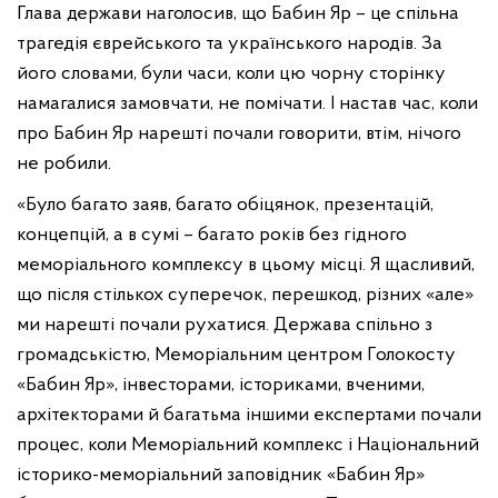
Глава держави наголосив, що Бабин Яр – це спільна
трагедія єврейського та українського народів. За
його словами, були часи, коли цю чорну сторінку
намагалися замовчати, не помічати. І настав час, коли
про Бабин Яр нарешті почали говорити, втім, нічого
не робили.
«Було багато заяв, багато обіцянок, презентацій,
концепцій, а в сумі – багато років без гідного
меморіального комплексу в цьому місці. Я щасливий,
що після стількох суперечок, перешкод, різних «але»
ми нарешті почали рухатися. Держава спільно з
громадськістю, Меморіальним центром Голокосту
«Бабин Яр», інвесторами, істориками, вченими,
архітекторами й багатьма іншими експертами почали
процес, коли Меморіальний комплекс і Національний
історико-меморіальний заповідник «Бабин Яр»