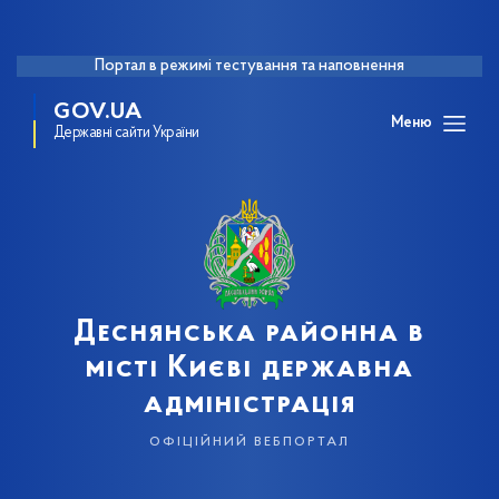
Портал в режимі тестування та наповнення
GOV.UA
Меню
Державні сайти України
Деснянська районна в
місті Києві державна
адміністрація
офіційний вебпортал