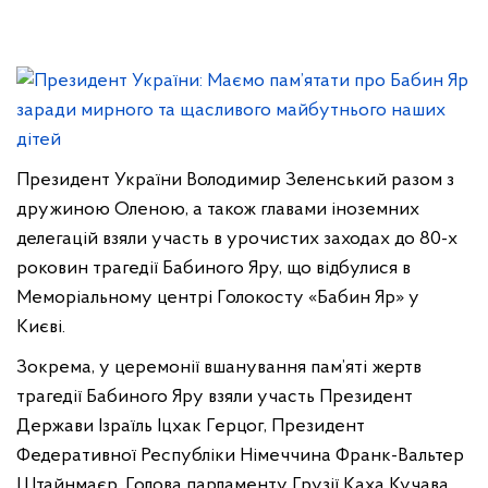
Президент України Володимир Зеленський разом з
дружиною Оленою, а також главами іноземних
делегацій взяли участь в урочистих заходах до 80-х
роковин трагедії Бабиного Яру, що відбулися в
Меморіальному центрі Голокосту «Бабин Яр» у
Києві.
Зокрема, у церемонії вшанування пам’яті жертв
трагедії Бабиного Яру взяли участь Президент
Держави Ізраїль Іцхак Герцог, Президент
Федеративної Республіки Німеччина Франк-Вальтер
Штайнмаєр, Голова парламенту Грузії Каха Кучава,