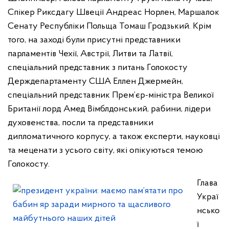
Спікер Риксдагу Швеції Андреас Норлен, Маршалок
Сенату Республіки Польща Томаш Гродзький. Крім
того, на заході були присутні представники
парламентів Чехії, Австрії, Литви та Латвії,
спеціальний представник з питань Голокосту
Держдепартаменту США Еллен Джермейн,
спеціальний представник Прем’єр-міністра Великої
Британії лорд Амед Вімблдонський, рабини, лідери
духовенства, посли та представники
дипломатичного корпусу, а також експерти, науковці
та меценати з усього світу, які опікуються темою
Голокосту.
Глава
Украї
нсько
ї