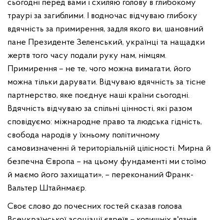
сьогодні перед вами і схиляю голову в глибокому
траурі за загиблими. І водночас відчуваю глибоку
вдячність за примирення, задля якого ви, шановний
пане Президенте Зеленський, українці та нащадки
жертв того часу подали руку нам, німцям.
Примирення – не те, чого можна вимагати, його
можна тільки дарувати. Відчуваю вдячність за тісне
партнерство, яке поєднує наші країни сьогодні.
Вдячність відчуваю за спільні цінності, які разом
сповідуємо: міжнародне право та людська гідність,
свобода народів у їхньому політичному
самовизначенні й територіальній цілісності. Мирна й
безпечна Європа – на цьому фундаменті ми стоїмо
й маємо його захищати», – переконаний Франк-
Вальтер Штайнмаєр.
Своє слово до почесних гостей сказав голова
Всеукраїнської асоціації євреїв – колишніх в'язнів