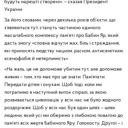
будуть нарешті створені», – сказав Президент
України.
За його словами, через декілька років об’єкти, що
з’являються тут, стануть частиною єдиного
масштабного комплексу пам’яті про Бабин Яр, який
дасть змогу «сповна відчути жах, біль і страждання,
які приносять людству нацизм, расизм, антисемітизм,
ксенофобія й нетерпимість».
«На жаль, це не допоможе убитим тут, але допоможе
живим – тим, хто має про це знати. Пам’ятати.
Передати дітям і онукам. Щоб тоді, коли ми
потрапимо в наступний виток спіралі, за якою
розвивається цивілізація, у всіх нас не було жодного
роздоріжжя. Щоб у всіх нас був один шлях – шлях
людини, який усі ми оберемо з глибокою повагою до
пам’яті всіх жертв Бабиного Яру, Голокосту, Другої – і