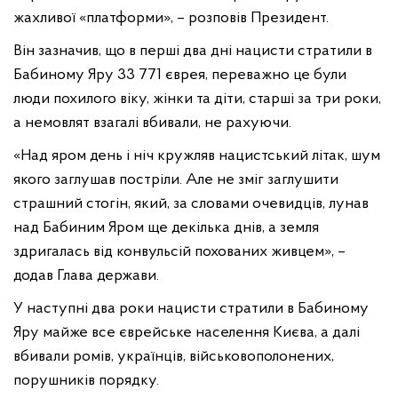
жахливої «платформи», – розповів Президент.
Він зазначив, що в перші два дні нацисти стратили в
Бабиному Яру 33 771 єврея, переважно це були
люди похилого віку, жінки та діти, старші за три роки,
а немовлят взагалі вбивали, не рахуючи.
«Над яром день і ніч кружляв нацистський літак, шум
якого заглушав постріли. Але не зміг заглушити
страшний стогін, який, за словами очевидців, лунав
над Бабиним Яром ще декілька днів, а земля
здригалась від конвульсій похованих живцем», –
додав Глава держави.
У наступні два роки нацисти стратили в Бабиному
Яру майже все єврейське населення Києва, а далі
вбивали ромів, українців, військовополонених,
порушників порядку.