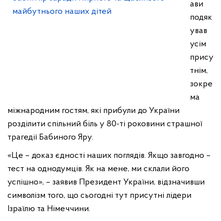
ави
подяк
ував
усім
прису
тнім,
зокре
ма
міжнародним гостям, які прибули до України
розділити спільний біль у 80-ті роковини страшної
трагедії Бабиного Яру.
«Це – доказ єдності наших поглядів. Якщо завгодно –
тест на однодумців. Як на мене, ми склали його
успішно», – заявив Президент України, відзначивши
символізм того, що сьогодні тут присутні лідери
Ізраїлю та Німеччини.