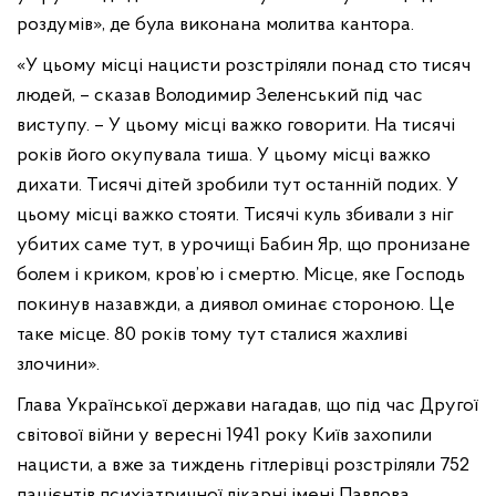
роздумів», де була виконана молитва кантора.
«У цьому місці нацисти розстріляли понад сто тисяч
людей, – сказав Володимир Зеленський під час
виступу. – У цьому місці важко говорити. На тисячі
років його окупувала тиша. У цьому місці важко
дихати. Тисячі дітей зробили тут останній подих. У
цьому місці важко стояти. Тисячі куль збивали з ніг
убитих саме тут, в урочищі Бабин Яр, що пронизане
болем і криком, кров’ю і смертю. Місце, яке Господь
покинув назавжди, а диявол оминає стороною. Це
таке місце. 80 років тому тут сталися жахливі
злочини».
Глава Української держави нагадав, що під час Другої
світової війни у вересні 1941 року Київ захопили
нацисти, а вже за тиждень гітлерівці розстріляли 752
пацієнтів психіатричної лікарні імені Павлова.