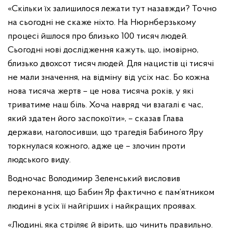
«Скільки їх залишилося лежати тут назавжди? Точно
на сьогодні не скаже ніхто. На Нюрнберзькому
процесі йшлося про близько 100 тисяч людей.
Сьогодні нові дослідження кажуть, що, імовірно,
близько двохсот тисяч людей. Для нацистів ці тисячі
не мали значення, на відміну від усіх нас. Бо кожна
нова тисяча жертв – це нова тисяча років, у які
триватиме наш біль. Хоча навряд чи взагалі є час,
який здатен його заспокоїти», – сказав Глава
держави, наголосивши, що трагедія Бабиного Яру
торкнулася кожного, адже це – злочин проти
людського виду.
Водночас Володимир Зеленський висловив
переконання, що Бабин Яр фактично є пам’ятником
людині в усіх її найгірших і найкращих проявах.
«Людині, яка стріляє й вірить, що чинить правильно.