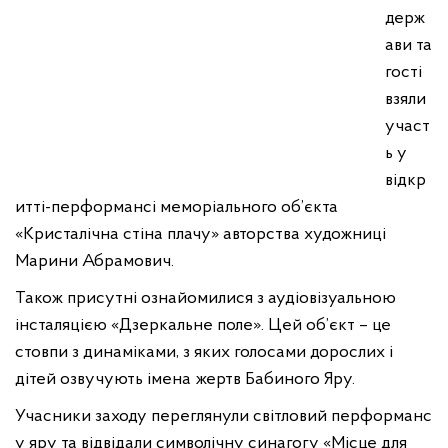
держ
ави та
гості
взяли
участ
ь у
відкр
итті-перформансі меморіального об’єкта
«Кристалічна стіна плачу» авторства художниці
Марини Абрамович.
Також присутні ознайомилися з аудіовізуальною
інсталяцією «Дзеркальне поле». Цей об’єкт – це
стовпи з динаміками, з яких голосами дорослих і
дітей озвучують імена жертв Бабиного Яру.
Учасники заходу переглянули світловий перформанс
у яру та відвідали символічну синагогу «Місце для