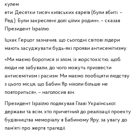
кулем
ети. Десятки тисяч київських євреїв (були вбиті. –
Ред.). Були закреслені долі цілих родин», – сказав
Президент Ізраїлю.
Іцхак Герцог зазначив, що сьогодні світові лідери
мають засуджувати будь-які прояви антисемітизму.
«Ми маємо боротися зі злом, із жорстокістю, щоб
люди не забували, до чого можуть призвести
антисемітизм і расизм. Ми маємо пообіцяти людству
з цього місця, що Бабин Яр ніколи більше не
повториться», – наголосив він.
Президент Ізраїлю подякував Главі Української
держави та всім, хто причетний до реалізації проекту
будівництва меморіалу в Бабиному Яру, за увагу до
пам’яті про жертв трагедії.