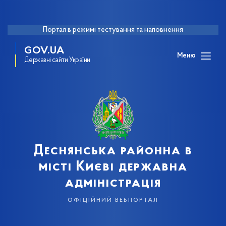
Портал в режимі тестування та наповнення
GOV.UA
Меню
Державні сайти України
Деснянська районна в
місті Києві державна
адміністрація
офіційний вебпортал