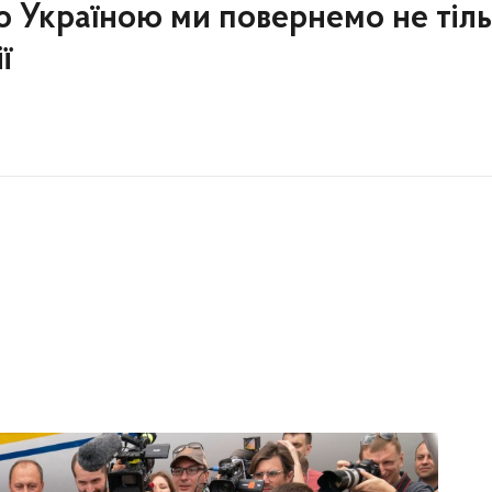
єю Україною ми повернемо не тіл
ї