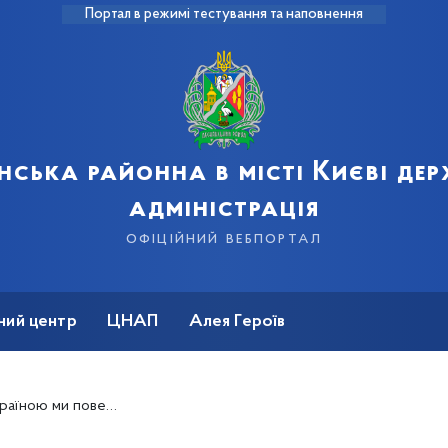
Портал в режимі тестування та наповнення
нська районна в місті Києві де
адміністрація
офіційний вебпортал
ний центр
ЦНАП
Алея Героїв
ьки людей, а й наші території