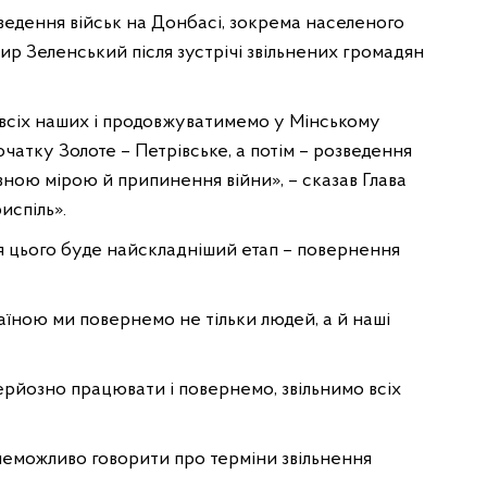
едення військ на Донбасі, зокрема населеного
ир Зеленський після зустрічі звільнених громадян
 всіх наших і продовжуватимемо у Мінському
очатку Золоте – Петрівське, а потім – розведення
вною мірою й припинення війни», – сказав Глава
испіль».
я цього буде найскладніший етап – повернення
раїною ми повернемо не тільки людей, а й наші
ерйозно працювати і повернемо, звільнимо всіх
неможливо говорити про терміни звільнення