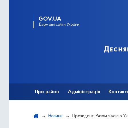
GOV.UA
Державні сайти України
Десня
Про район
Адміністрація
Контакт
Новини
Президент: Разом з усією Україною ми повернемо не тіл