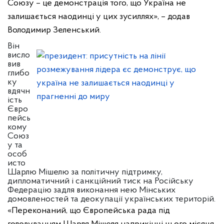
Союзу – це демонстрація того, що Україна не
залишається наодинці у цих зусиллях», – додав
Володимир Зеленський.
Він
висло
вив
глибо
ку
вдячн
ість
Євро
пейсь
кому
Союз
у та
особ
исто
Шарлю Мішелю за політичну підтримку,
дипломатичний і санкційний тиск на Російську
Федерацію задля виконання нею Мінських
домовленостей та деокупації українських територій.
«Переконаний, що Європейська рада під