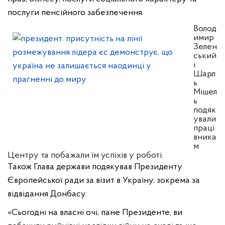
послуги пенсійного забезпечення.
Волод
имир
Зелен
ський
і
Шарл
ь
Мішел
ь
подяк
ували
праці
вника
м
Центру та побажали їм успіхів у роботі.
Також Глава держави подякував Президенту
Європейської ради за візит в Україну, зокрема за
відвідання Донбасу.
«Сьогодні на власні очі, пане Президенте, ви