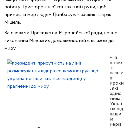
роботу Тристоронньої контактної групи, щоб
принести мир людям Донбасу», – заявив Шарль
Мішель.
За словами Президента Європейської ради, повне
виконання Мінських домовленостей є шляхом до
миру.
«І я
вітаю
ті
важли
ві
кроки
, які
здійс
нила
Украї
на під
ваши
м
керів