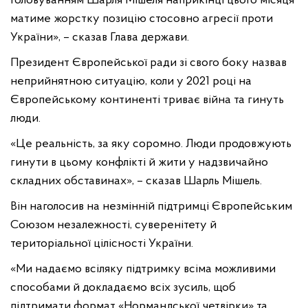
головуванням Шарля Мішеля наприкінці цього місяця
матиме жорстку позицію стосовно агресії проти
України», – сказав Глава держави.
Президент Європейської ради зі свого боку назвав
неприйнятною ситуацію, коли у 2021 році на
Європейському континенті триває війна та гинуть
люди.
«Це реальність, за яку соромно. Люди продовжують
гинути в цьому конфлікті й жити у надзвичайно
складних обставинах», – сказав Шарль Мішель.
Він наголосив на незмінній підтримці Європейським
Союзом незалежності, суверенітету й
територіальної цілісності України.
«Ми надаємо всіляку підтримку всіма можливими
способами й докладаємо всіх зусиль, щоб
підтримати формат «Нормандської четвірки» та