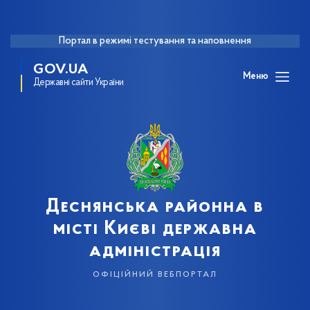
Портал в режимі тестування та наповнення
GOV.UA
Меню
Державні сайти України
Деснянська районна в
місті Києві державна
адміністрація
офіційний вебпортал