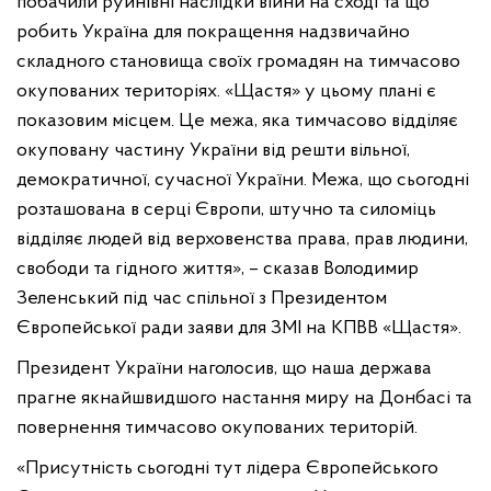
побачили руйнівні наслідки війни на сході та що
робить Україна для покращення надзвичайно
складного становища своїх громадян на тимчасово
окупованих територіях. «Щастя» у цьому плані є
показовим місцем. Це межа, яка тимчасово відділяє
окуповану частину України від решти вільної,
демократичної, сучасної України. Межа, що сьогодні
розташована в серці Європи, штучно та силоміць
відділяє людей від верховенства права, прав людини,
свободи та гідного життя», – сказав Володимир
Зеленський під час спільної з Президентом
Європейської ради заяви для ЗМІ на КПВВ «Щастя».
Президент України наголосив, що наша держава
прагне якнайшвидшого настання миру на Донбасі та
повернення тимчасово окупованих територій.
«Присутність сьогодні тут лідера Європейського