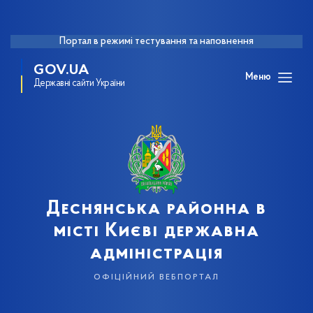
Портал в режимі тестування та наповнення
GOV.UA
Меню
Державні сайти України
Деснянська районна в
місті Києві державна
адміністрація
офіційний вебпортал