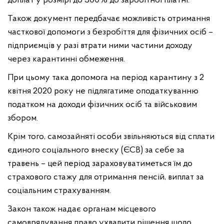
доплат у розмірі до 300% до заробітної платні.
Також документ передбачає можливість отримання
часткової допомоги з безробіття для фізичних осіб –
підприємців у разі втрати ними частини доходу
через карантинні обмеження.
При цьому така допомога на період карантину з 2
квітня 2020 року не підлягатиме оподаткуванню
податком на доходи фізичних осіб та військовим
збором.
Крім того, самозайняті особи звільняються від сплати
єдиного соціального внеску (ЄСВ) за себе за
травень – цей період зараховуватиметься їм до
страхового стажу для отримання пенсій, виплат за
соціальним страхуванням.
Закон також надає органам місцевого
самоврядування право ухвалити рішення щодо