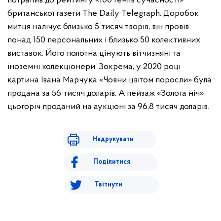
потрапив до рейтингу «100 геніїв сучасності»
британської газети The Daily Telegraph. Доробок
митця налічує близько 5 тисяч творів, він провів
понад 150 персональних і близько 50 колективних
виставок. Його полотна цінують вітчизняні та
іноземні колекціонери. Зокрема, у 2020 році
картина Івана Марчука «Човни цвітом поросли» була
продана за 56 тисяч доларів. А пейзаж «Золота ніч»
цьогоріч проданий на аукціоні за 96,8 тисяч доларів.
Надрукувати
Поділитися
Твітнути