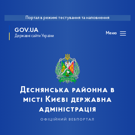
Портал в режимі тестування та наповнення
GOV.UA
Меню
Державні сайти України
Деснянська районна в
місті Києві державна
адміністрація
офіційний вебпортал