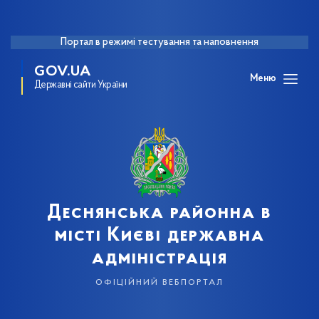
Портал в режимі тестування та наповнення
GOV.UA
Меню
Державні сайти України
Деснянська районна в
місті Києві державна
адміністрація
офіційний вебпортал