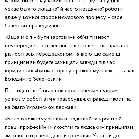
важливий. Він зауважив, що попереду на суддів
чекає багато складної й часто невдячної роботи,
адже у кожної сторони судового процесу – своє
бачення справедливості.
«Ваша місія – бути вартовими об’єктивності,
неупередженості, чесності, верховенства права та
рівності всіх перед законом. І я вірю, що саме ці
принципи ви будете захищати завжди під час
юридичних «битв» сторін у правовому полі», – сказав
Володимир Зеленський.
Президент побажав новопризначеним суддям
успіхів у роботі в ім’я правосуддя, справедливості та
на благо Української держави.
«Бажаю кожному завдяки щоденній та кропіткій
праці, професійним якостям та людським принципам
зміцнювати рівень довіри громадян України до