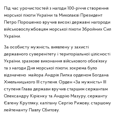
Під час урочистостей з нагоди 100-річчя створення
морської піхоти України та Миколаєві Президент
Петро Порошенко вручив високі державні нагороди
військовослужбовцям морської піхоти Збройних Сил
України.
За особисту мужність, виявлену у захисті
державного суверенітету i територіальної цілісності
України, зразкове виконання військового обов’язку
та з нагоди Дня морської піхоти, зокрема було
відзначено майора Андрія Липка орденом Богдана
Хмельницького III ступеня. Орден «За мужність» ІІІ
ступеня Глава держави вручив старшим сержантам
Олександру Кірієнку та Андрію Мазуру, сержанту
Євгену Кругляку, капітану Сергію Рижову, старшому
лейтенанту Павлу Сбитову.