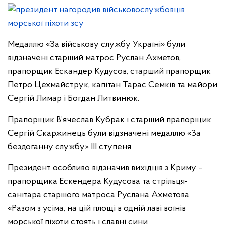
Медаллю «За військову службу Україні» були
відзначені старший матрос Руслан Ахметов,
прапорщик Ескандер Кудусов, старший прапорщик
Петро Цехмайструк, капітан Тарас Семків та майори
Сергій Лимар і Богдан Литвинюк.
Прапорщик В’ячеслав Кубрак і старший прапорщик
Сергій Скаржинець були відзначені медаллю «За
бездоганну службу» ІІІ ступеня.
Президент особливо відзначив вихідців з Криму –
прапорщика Ескендера Кудусова та стрільця-
санітара старшого матроса Руслана Ахметова.
«Разом з усіма, на цій площі в одній лаві воїнів
морської піхоти стоять і славні сини