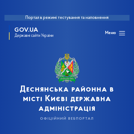
Портал в режимі тестування та наповнення
GOV.UA
Меню
Державні сайти України
Деснянська районна в
місті Києві державна
адміністрація
офіційний вебпортал