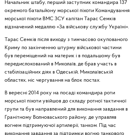
Начальник штабу, перший заступник командира 137
окремого батальйону морської піхоти Командування
морської піхоти ВМС ЗСУ капітан Тарас Семків
відзначений медаллю «За військову службу Україні».
Тарас Семків після виходу з тимчасово окупованого
Криму по закінченню штурму військової частини
був переміщений на материк і в подальшому був
передислокований в Миколаїв, де брав участь в
стабілізаційних діях в Одеській, Миколаївській
областях, ніс чергування на блок постах.
В вересні 2014 року на посаді командира роти
морської піхоти увійшов до складу ротної тактичної
групи та був направлений для виконання завдання в
Гранітному Волноваського району, де управляв
вогнем підтримуючої артилерії, танком. Під час
виконання завдання за підтримки вогню танкового