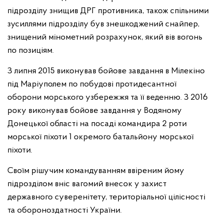
підрозділу знищив ДРГ противника, також спільними
зусиллями підрозділу був знешкоджений снайпер,
знищений мінометний розрахунок, який вів вогонь
по позиціям.
З липня 2015 виконував бойове завдання в Мілекіно
під Маріуполем по побудові протидесантної
оборони морського узбережжя та її веденню. З 2016
року виконував бойове завдання у Водяному
Донецької області на посаді командира 2 роти
морської піхоти 1 окремого батальйону морської
піхоти.
Своїм рішучим командуванням ввіреним йому
підрозділом вніс вагомий внесок у захист
державного суверенітету, територіальної цілісності
та обороноздатності України.